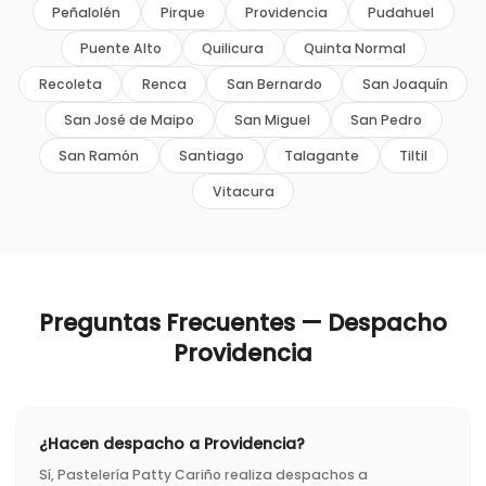
Peñalolén
Pirque
Providencia
Pudahuel
Puente Alto
Quilicura
Quinta Normal
Recoleta
Renca
San Bernardo
San Joaquín
San José de Maipo
San Miguel
San Pedro
San Ramón
Santiago
Talagante
Tiltil
Vitacura
Preguntas Frecuentes — Despacho
Providencia
¿Hacen despacho a Providencia?
Sí, Pastelería Patty Cariño realiza despachos a