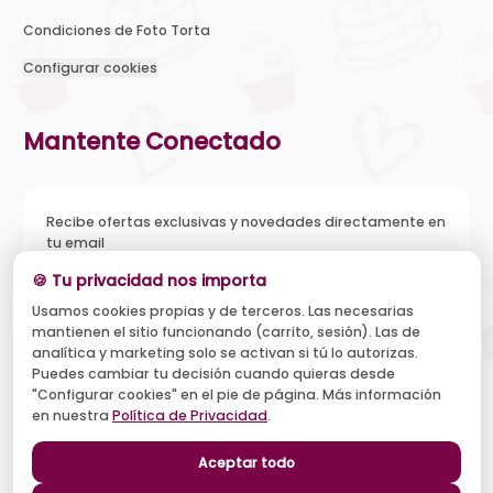
Condiciones de Foto Torta
Configurar cookies
Mantente Conectado
Recibe ofertas exclusivas y novedades directamente en
tu email
🍪 Tu privacidad nos importa
Usamos cookies propias y de terceros. Las necesarias
mantienen el sitio funcionando (carrito, sesión). Las de
Acepto recibir novedades y ofertas, y el tratamiento de mi
analítica y marketing solo se activan si tú lo autorizas.
email según la
Política de Privacidad
. Puedo darme de baja
cuando quiera.
Puedes cambiar tu decisión cuando quieras desde
"Configurar cookies" en el pie de página. Más información
Suscribirse
en nuestra
Política de Privacidad
.
Aceptar todo