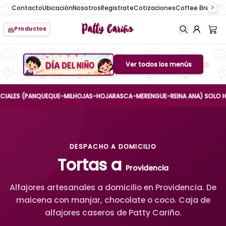
Contacto
Ubicación
Nosotros
Registrate
Cotizaciones
Coffee Break
No
Patty Cariño
Productos
Ver todos los menús
Boton de menu
ES (PANQUEQUE-MILHOJAS-HOJARASCA-MERENGUE-REINA ANA) SOLO HASTA EL
DESPACHO A DOMICILIO
Tortas a
Providencia
Alfajores artesanales a domicilio en Providencia. De
maicena con manjar, chocolate o coco. Caja de
alfajores caseros de Patty Cariño.