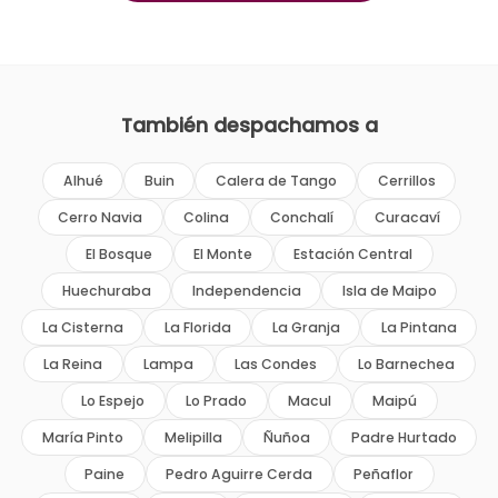
También despachamos a
Alhué
Buin
Calera de Tango
Cerrillos
Cerro Navia
Colina
Conchalí
Curacaví
El Bosque
El Monte
Estación Central
Huechuraba
Independencia
Isla de Maipo
La Cisterna
La Florida
La Granja
La Pintana
La Reina
Lampa
Las Condes
Lo Barnechea
Lo Espejo
Lo Prado
Macul
Maipú
María Pinto
Melipilla
Ñuñoa
Padre Hurtado
Paine
Pedro Aguirre Cerda
Peñaflor