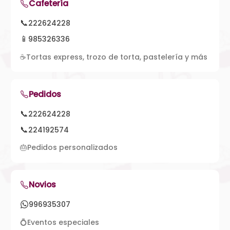
Cafetería
📞
222624228
📱
985326336
☕
Tortas express, trozo de torta, pastelería y más
Pedidos
📞
222624228
📞
224192574
🎂
Pedidos personalizados
Novios
996935307
💍
Eventos especiales