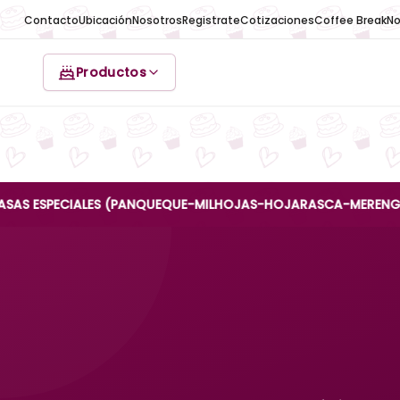
Contacto
Ubicación
Nosotros
Registrate
Cotizaciones
Coffee Break
No
Productos
PECIALES (PANQUEQUE-MILHOJAS-HOJARASCA-MERENGUE-REINA A