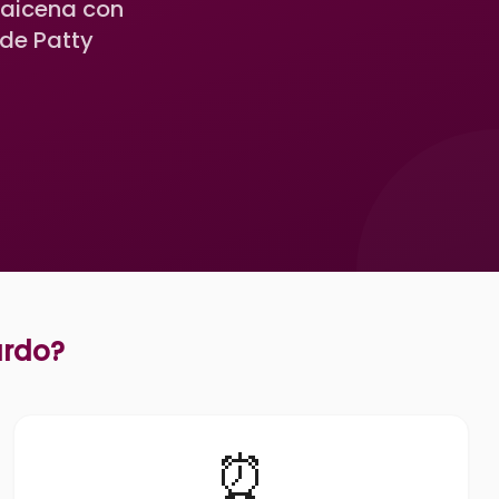
maicena con
 de Patty
ardo
?
⏰