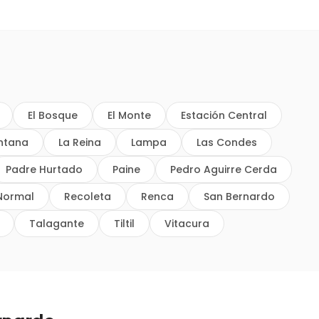
El Bosque
El Monte
Estación Central
intana
La Reina
Lampa
Las Condes
Padre Hurtado
Paine
Pedro Aguirre Cerda
Normal
Recoleta
Renca
San Bernardo
Talagante
Tiltil
Vitacura