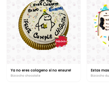
Ya no eres colageno si no ensure!
Estas mas
Bizcocho chocolate
Bizcocho du