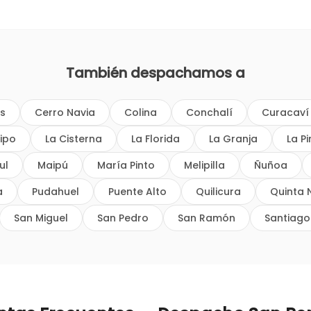
También despachamos a
os
Cerro Navia
Colina
Conchalí
Curacaví
ipo
La Cisterna
La Florida
La Granja
La P
ul
Maipú
María Pinto
Melipilla
Ñuñoa
a
Pudahuel
Puente Alto
Quilicura
Quinta 
San Miguel
San Pedro
San Ramón
Santiago