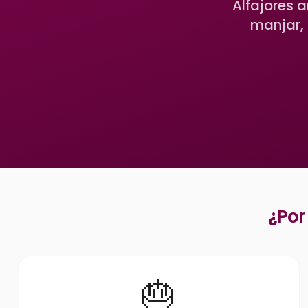
Alfajores 
manjar, 
¿Por
🎂