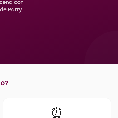
icena con
 de Patty
go
?
⏰