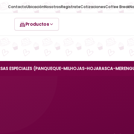
Contacto
Ubicación
Nosotros
Registrate
Cotizaciones
Coffee Break
No
Productos
ECIALES (PANQUEQUE-MILHOJAS-HOJARASCA-MERENGUE-REINA A