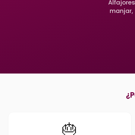
Alfajore
manjar, 
¿P
🎂