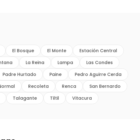
El Bosque
El Monte
Estación Central
intana
La Reina
Lampa
Las Condes
Padre Hurtado
Paine
Pedro Aguirre Cerda
Normal
Recoleta
Renca
San Bernardo
Talagante
Tiltil
Vitacura