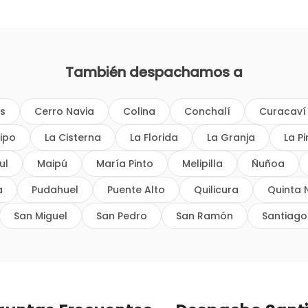
También despachamos a
os
Cerro Navia
Colina
Conchalí
Curacaví
ipo
La Cisterna
La Florida
La Granja
La P
ul
Maipú
María Pinto
Melipilla
Ñuñoa
a
Pudahuel
Puente Alto
Quilicura
Quinta 
San Miguel
San Pedro
San Ramón
Santiago