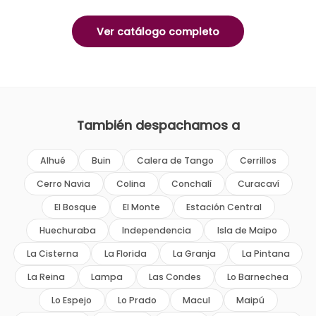
Ver catálogo completo
También despachamos a
Alhué
Buin
Calera de Tango
Cerrillos
Cerro Navia
Colina
Conchalí
Curacaví
El Bosque
El Monte
Estación Central
Huechuraba
Independencia
Isla de Maipo
La Cisterna
La Florida
La Granja
La Pintana
La Reina
Lampa
Las Condes
Lo Barnechea
Lo Espejo
Lo Prado
Macul
Maipú