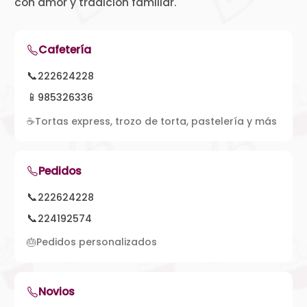
con amor y tradición familiar.
Cafetería
📞
222624228
📱
985326336
☕
Tortas express, trozo de torta, pastelería y más
Pedidos
📞
222624228
📞
224192574
🎂
Pedidos personalizados
Novios