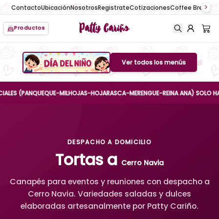
Contacto
Ubicación
Nosotros
Registrate
Cotizaciones
Coffee Break
No
Patty Cariño
Productos
Ver todos los menús
Boton de menu
S (PANQUEQUE-MILHOJAS-HOJARASCA-MERENGUE-REINA ANA) SOLO HASTA EL 
DESPACHO A DOMICILIO
Tortas a
Cerro Navia
Canapés para eventos y reuniones con despacho a
Cerro Navia. Variedades saladas y dulces
elaboradas artesanalmente por Patty Cariño.