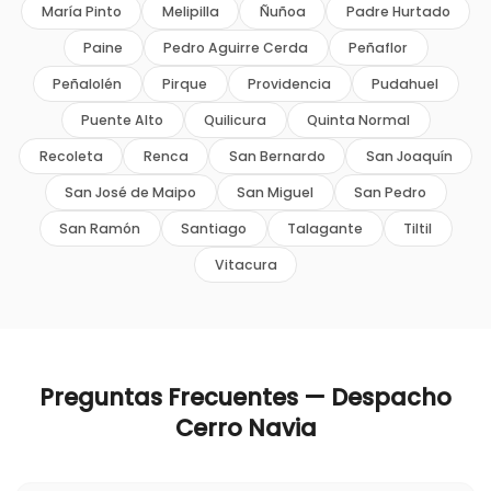
María Pinto
Melipilla
Ñuñoa
Padre Hurtado
Paine
Pedro Aguirre Cerda
Peñaflor
Peñalolén
Pirque
Providencia
Pudahuel
Puente Alto
Quilicura
Quinta Normal
Recoleta
Renca
San Bernardo
San Joaquín
San José de Maipo
San Miguel
San Pedro
San Ramón
Santiago
Talagante
Tiltil
Vitacura
Preguntas Frecuentes — Despacho
Cerro Navia