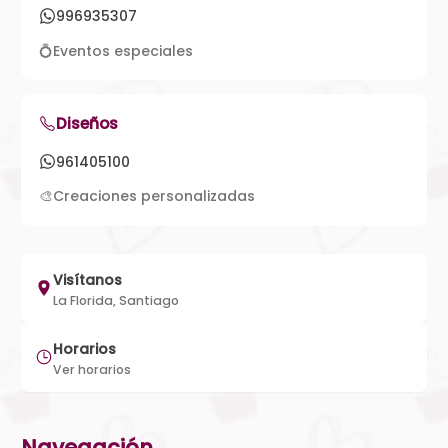
996935307
💍
Eventos especiales
Diseños
961405100
🎨
Creaciones personalizadas
Visítanos
La Florida, Santiago
Horarios
Ver horarios
Navegación