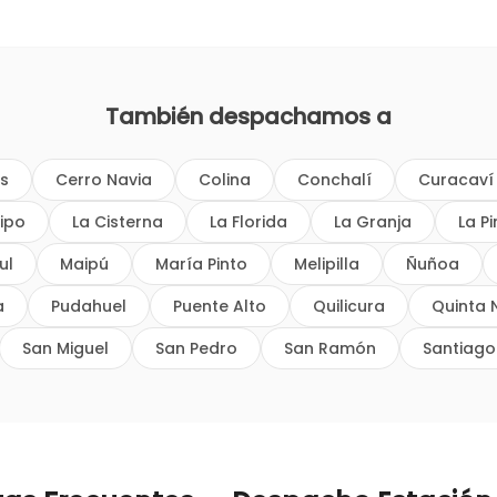
También despachamos a
os
Cerro Navia
Colina
Conchalí
Curacaví
ipo
La Cisterna
La Florida
La Granja
La P
ul
Maipú
María Pinto
Melipilla
Ñuñoa
a
Pudahuel
Puente Alto
Quilicura
Quinta 
San Miguel
San Pedro
San Ramón
Santiago