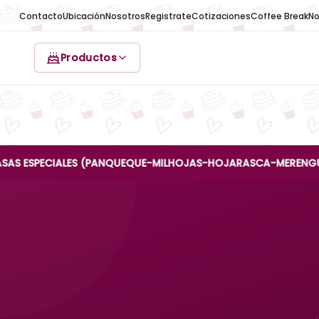
Contacto
Ubicación
Nosotros
Registrate
Cotizaciones
Coffee Break
No
Productos
ECIALES (PANQUEQUE-MILHOJAS-HOJARASCA-MERENGUE-REINA A