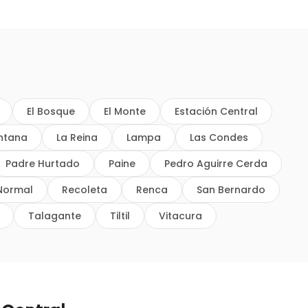
El Bosque
El Monte
Estación Central
intana
La Reina
Lampa
Las Condes
Padre Hurtado
Paine
Pedro Aguirre Cerda
Normal
Recoleta
Renca
San Bernardo
Talagante
Tiltil
Vitacura