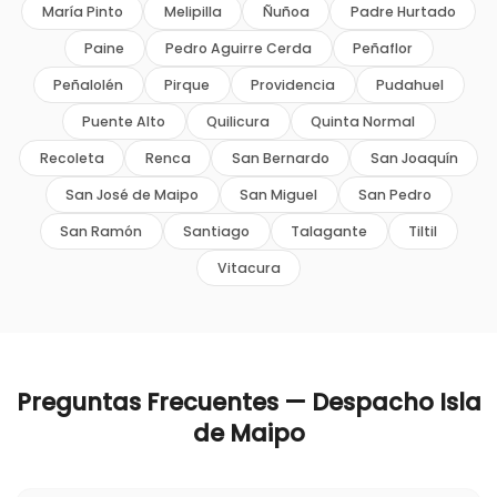
María Pinto
Melipilla
Ñuñoa
Padre Hurtado
Paine
Pedro Aguirre Cerda
Peñaflor
Peñalolén
Pirque
Providencia
Pudahuel
Puente Alto
Quilicura
Quinta Normal
Recoleta
Renca
San Bernardo
San Joaquín
San José de Maipo
San Miguel
San Pedro
San Ramón
Santiago
Talagante
Tiltil
Vitacura
Preguntas Frecuentes — Despacho
Isla
de Maipo