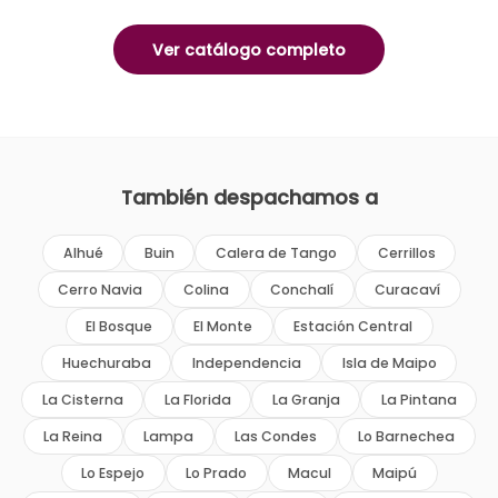
Ver catálogo completo
También despachamos a
Alhué
Buin
Calera de Tango
Cerrillos
Cerro Navia
Colina
Conchalí
Curacaví
El Bosque
El Monte
Estación Central
Huechuraba
Independencia
Isla de Maipo
La Cisterna
La Florida
La Granja
La Pintana
La Reina
Lampa
Las Condes
Lo Barnechea
Lo Espejo
Lo Prado
Macul
Maipú