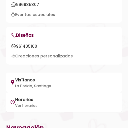
996935307
💍
Eventos especiales
Diseños
961405100
🎨
Creaciones personalizadas
Visítanos
La Florida, Santiago
Horarios
Ver horarios
Navegación