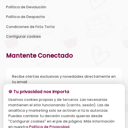
Política de Devolución
Política de Despacho
Condiciones de Foto Torta
Configurar cookies
Mantente Conectado
Recibe ofertas exclusivas y novedades directamente en
tu email
🍪 Tu privacidad nos importa
Usamos cookies propias y de terceros. Las necesarias
mantienen el sitio funcionando (carrito, sesión). Las de
Acepto recibir novedades y ofertas, y el tratamiento de mi
analítica y marketing solo se activan si tú lo autorizas.
email según la
Política de Privacidad
. Puedo darme de baja
cuando quiera.
Puedes cambiar tu decisión cuando quieras desde
"Configurar cookies" en el pie de página. Más información
Suscribirse
en nuestra
Política de Privacidad
.