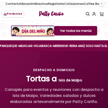
Contacto
Ubicación
Nosotros
Registrate
Cotizaciones
Coffee Break
No
Patty Cariño
Productos
Ver todos los menús
Boton de menu
UEQUE-MILHOJAS-HOJARASCA-MERENGUE-REINA ANA) SOLO HASTA EL DÍA MIÉ
DESPACHO A DOMICILIO
Tortas a
Isla de Maipo
Canapés para eventos y reuniones con despacho a
Isla de Maipo. Variedades saladas y dulces
elaboradas artesanalmente por Patty Cariño.