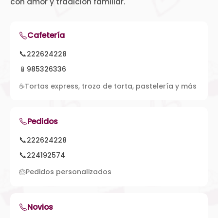
con amor y tradición familiar.
Cafetería
📞
222624228
📱
985326336
☕
Tortas express, trozo de torta, pastelería y más
Pedidos
📞
222624228
📞
224192574
🎂
Pedidos personalizados
Novios