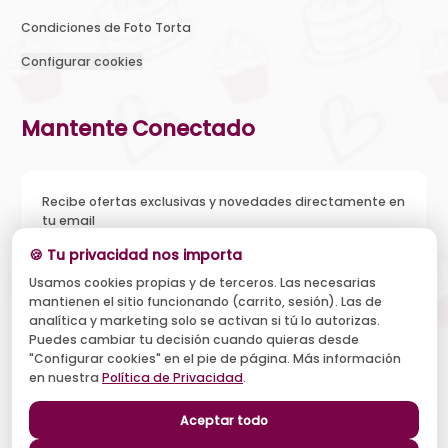
Condiciones de Foto Torta
Configurar cookies
Mantente Conectado
Recibe ofertas exclusivas y novedades directamente en
tu email
🍪 Tu privacidad nos importa
Usamos cookies propias y de terceros. Las necesarias
mantienen el sitio funcionando (carrito, sesión). Las de
Acepto recibir novedades y ofertas, y el tratamiento de mi
analítica y marketing solo se activan si tú lo autorizas.
email según la
Política de Privacidad
. Puedo darme de baja
cuando quiera.
Puedes cambiar tu decisión cuando quieras desde
"Configurar cookies" en el pie de página. Más información
Suscribirse
en nuestra
Política de Privacidad
.
Aceptar todo