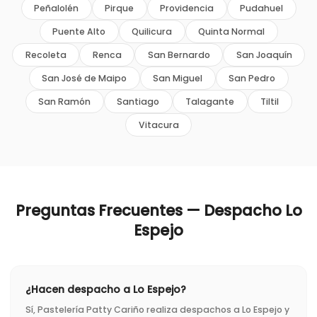
Peñalolén
Pirque
Providencia
Pudahuel
Puente Alto
Quilicura
Quinta Normal
Recoleta
Renca
San Bernardo
San Joaquín
San José de Maipo
San Miguel
San Pedro
San Ramón
Santiago
Talagante
Tiltil
Vitacura
Preguntas Frecuentes — Despacho
Lo
Espejo
¿Hacen despacho a Lo Espejo?
Sí, Pastelería Patty Cariño realiza despachos a Lo Espejo y