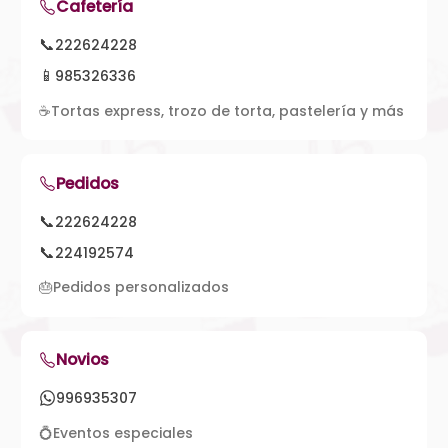
Cafetería
📞
222624228
📱
985326336
☕
Tortas express, trozo de torta, pastelería y más
Pedidos
📞
222624228
📞
224192574
🎂
Pedidos personalizados
Novios
996935307
💍
Eventos especiales