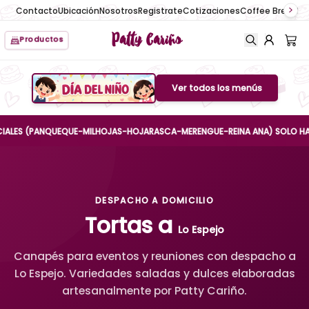
Contacto
Ubicación
Nosotros
Registrate
Cotizaciones
Coffee Break
No
Patty Cariño
Productos
Ver todos los menús
Boton de menu
S (PANQUEQUE-MILHOJAS-HOJARASCA-MERENGUE-REINA ANA) SOLO HASTA EL 
DESPACHO A DOMICILIO
Tortas a
Lo Espejo
Canapés para eventos y reuniones con despacho a
Lo Espejo. Variedades saladas y dulces elaboradas
artesanalmente por Patty Cariño.