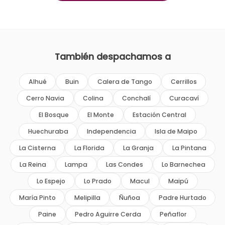
También despachamos a
Alhué
Buin
Calera de Tango
Cerrillos
Cerro Navia
Colina
Conchalí
Curacaví
El Bosque
El Monte
Estación Central
Huechuraba
Independencia
Isla de Maipo
La Cisterna
La Florida
La Granja
La Pintana
La Reina
Lampa
Las Condes
Lo Barnechea
Lo Espejo
Lo Prado
Macul
Maipú
María Pinto
Melipilla
Ñuñoa
Padre Hurtado
Paine
Pedro Aguirre Cerda
Peñaflor