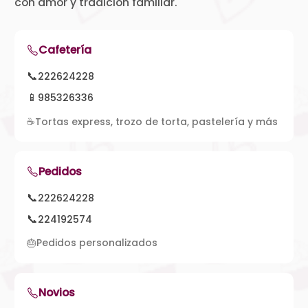
con amor y tradición familiar.
Cafetería
📞
222624228
📱
985326336
☕
Tortas express, trozo de torta, pastelería y más
Pedidos
📞
222624228
📞
224192574
🎂
Pedidos personalizados
Novios