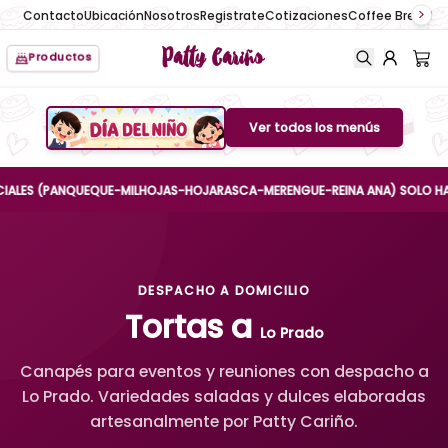
Contacto
Ubicación
Nosotros
Registrate
Cotizaciones
Coffee Break
No
Patty Cariño
Productos
Ver todos los menús
Boton de menu
S (PANQUEQUE-MILHOJAS-HOJARASCA-MERENGUE-REINA ANA) SOLO HASTA EL 
DESPACHO A DOMICILIO
Tortas a
Lo Prado
Canapés para eventos y reuniones con despacho a
Lo Prado. Variedades saladas y dulces elaboradas
artesanalmente por Patty Cariño.