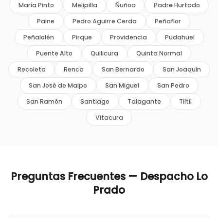
María Pinto
Melipilla
Ñuñoa
Padre Hurtado
Paine
Pedro Aguirre Cerda
Peñaflor
Peñalolén
Pirque
Providencia
Pudahuel
Puente Alto
Quilicura
Quinta Normal
Recoleta
Renca
San Bernardo
San Joaquín
San José de Maipo
San Miguel
San Pedro
San Ramón
Santiago
Talagante
Tiltil
Vitacura
Preguntas Frecuentes — Despacho
Lo
Prado