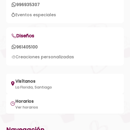
996935307
💍
Eventos especiales
Diseños
961405100
🎨
Creaciones personalizadas
Visítanos
La Florida, Santiago
Horarios
Ver horarios
Navegación