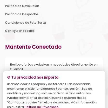
Política de Devolución
Política de Despacho
Condiciones de Foto Torta
Configurar cookies
Mantente Conectado
Recibe ofertas exclusivas y novedades directamente en
tu email
🍪 Tu privacidad nos importa
Usamos cookies propias y de terceros. Las necesarias
mantienen el sitio funcionando (carrito, sesión). Las de
Acepto recibir novedades y ofertas, y el tratamiento de mi
analítica y marketing solo se activan si tú lo autorizas.
email según la
Política de Privacidad
. Puedo darme de baja
cuando quiera.
Puedes cambiar tu decisión cuando quieras desde
"Configurar cookies" en el pie de página. Más información
Suscribirse
en nuestra
Política de Privacidad
.