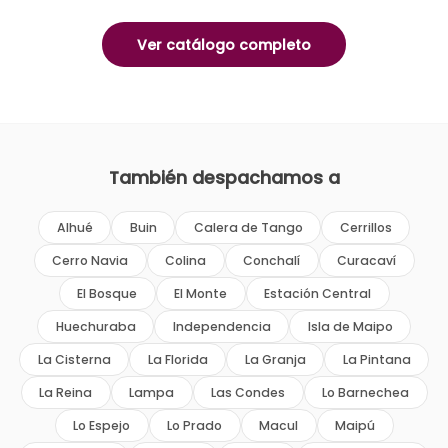
Ver catálogo completo
También despachamos a
Alhué
Buin
Calera de Tango
Cerrillos
Cerro Navia
Colina
Conchalí
Curacaví
El Bosque
El Monte
Estación Central
Huechuraba
Independencia
Isla de Maipo
La Cisterna
La Florida
La Granja
La Pintana
La Reina
Lampa
Las Condes
Lo Barnechea
Lo Espejo
Lo Prado
Macul
Maipú