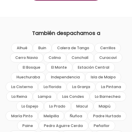
También despachamos a
Alhué
Buin
Calera de Tango
Cerrillos
Cerro Navia
Colina
Conchalí
Curacaví
El Bosque
El Monte
Estación Central
Huechuraba
Independencia
Isla de Maipo
La Cisterna
La Florida
La Granja
La Pintana
La Reina
Lampa
Las Condes
Lo Barnechea
Lo Espejo
Lo Prado
Macul
Maipú
María Pinto
Melipilla
Ñuñoa
Padre Hurtado
Paine
Pedro Aguirre Cerda
Peñaflor