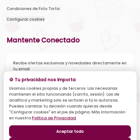
Condiciones de Foto Torta
Configurar cookies
Mantente Conectado
Recibe ofertas exclusivas y novedades directamente en
tu email
🍪 Tu privacidad nos importa
Usamos cookies propias y de terceros. Las necesarias
mantienen el sitio funcionando (carrito, sesión). Las de
Acepto recibir novedades y ofertas, y el tratamiento de mi
analítica y marketing solo se activan si tú lo autorizas.
email según la
Política de Privacidad
. Puedo darme de baja
cuando quiera.
Puedes cambiar tu decisión cuando quieras desde
"Configurar cookies" en el pie de página. Más información
Suscribirse
en nuestra
Política de Privacidad
.
Aceptar todo