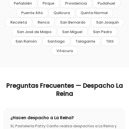
Peñalolén
Pirque
Providencia
Pudahuel
Puente Alto
Quilicura
Quinta Normal
Recoleta
Renca
San Bernardo
San Joaquín
San José de Maipo
San Miguel
San Pedro
San Ramón
Santiago
Talagante
Tiltil
Vitacura
Preguntas Frecuentes — Despacho
La
Reina
¿Hacen despacho a La Reina?
Sí, Pastelería Patty Cariño realiza despachos a La Reina y