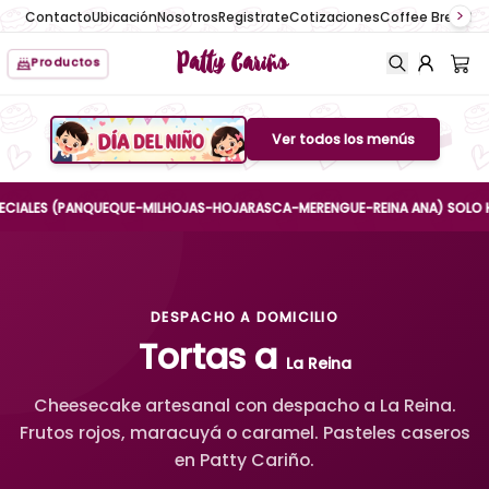
Contacto
Ubicación
Nosotros
Registrate
Cotizaciones
Coffee Break
No
Patty Cariño
Productos
Ver todos los menús
Boton de menu
LES (PANQUEQUE-MILHOJAS-HOJARASCA-MERENGUE-REINA ANA) SOLO HASTA E
DESPACHO A DOMICILIO
Tortas a
La Reina
Cheesecake artesanal con despacho a La Reina.
Frutos rojos, maracuyá o caramel. Pasteles caseros
en Patty Cariño.