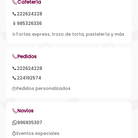
Cafetería
📞
222624228
📱
985326336
☕
Tortas express, trozo de torta, pastelería y más
Pedidos
📞
222624228
📞
224192574
🎂
Pedidos personalizados
Novios
996935307
💍
Eventos especiales