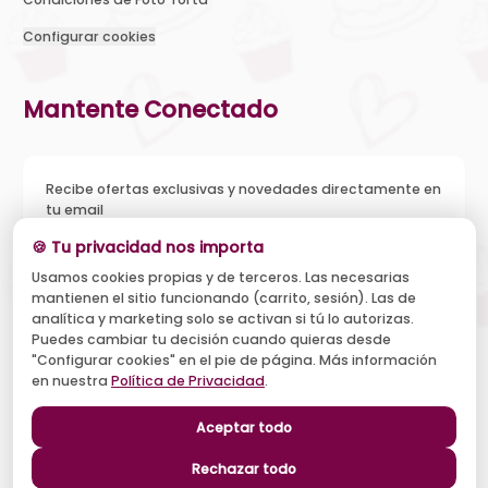
Configurar cookies
Mantente Conectado
Recibe ofertas exclusivas y novedades directamente en
tu email
🍪 Tu privacidad nos importa
Usamos cookies propias y de terceros. Las necesarias
mantienen el sitio funcionando (carrito, sesión). Las de
Acepto recibir novedades y ofertas, y el tratamiento de mi
analítica y marketing solo se activan si tú lo autorizas.
email según la
Política de Privacidad
. Puedo darme de baja
cuando quiera.
Puedes cambiar tu decisión cuando quieras desde
"Configurar cookies" en el pie de página. Más información
Suscribirse
en nuestra
Política de Privacidad
.
Aceptar todo
Síguenos
Rechazar todo