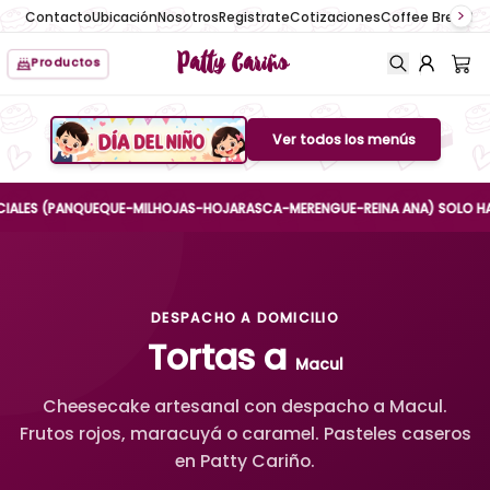
Contacto
Ubicación
Nosotros
Registrate
Cotizaciones
Coffee Break
No
Patty Cariño
Productos
Ver todos los menús
Boton de menu
S (PANQUEQUE-MILHOJAS-HOJARASCA-MERENGUE-REINA ANA) SOLO HASTA EL 
DESPACHO A DOMICILIO
Tortas a
Macul
Cheesecake artesanal con despacho a Macul.
Frutos rojos, maracuyá o caramel. Pasteles caseros
en Patty Cariño.