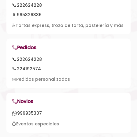
📞
222624228
📱
985326336
☕
Tortas express, trozo de torta, pastelería y más
Pedidos
📞
222624228
📞
224192574
🎂
Pedidos personalizados
Novios
996935307
💍
Eventos especiales