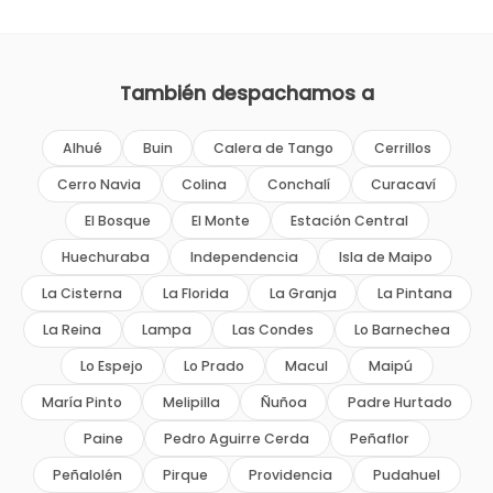
También despachamos a
Alhué
Buin
Calera de Tango
Cerrillos
Cerro Navia
Colina
Conchalí
Curacaví
El Bosque
El Monte
Estación Central
Huechuraba
Independencia
Isla de Maipo
La Cisterna
La Florida
La Granja
La Pintana
La Reina
Lampa
Las Condes
Lo Barnechea
Lo Espejo
Lo Prado
Macul
Maipú
María Pinto
Melipilla
Ñuñoa
Padre Hurtado
Paine
Pedro Aguirre Cerda
Peñaflor
Peñalolén
Pirque
Providencia
Pudahuel