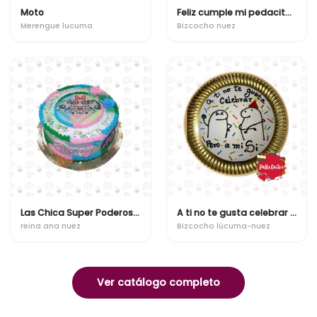
Moto
Feliz cumple mi pedacito de estres
Merengue lucuma
Bizcocho nuez
Las Chica Super Poderosas
A ti no te gusta celebrar pero a mi si
reina ana nuez
Bizcocho lúcuma-nuez
Ver catálogo completo