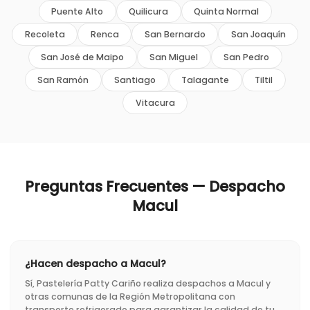
Puente Alto
Quilicura
Quinta Normal
Recoleta
Renca
San Bernardo
San Joaquín
San José de Maipo
San Miguel
San Pedro
San Ramón
Santiago
Talagante
Tiltil
Vitacura
Preguntas Frecuentes — Despacho
Macul
¿Hacen despacho a Macul?
Sí, Pastelería Patty Cariño realiza despachos a Macul y
otras comunas de la Región Metropolitana con
transporte refrigerado para garantizar la calidad de tu