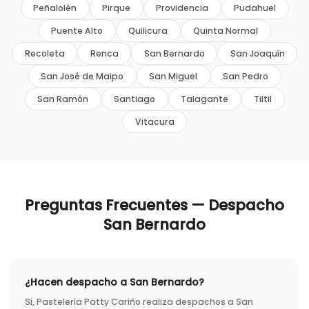
Peñalolén
Pirque
Providencia
Pudahuel
Puente Alto
Quilicura
Quinta Normal
Recoleta
Renca
San Bernardo
San Joaquín
San José de Maipo
San Miguel
San Pedro
San Ramón
Santiago
Talagante
Tiltil
Vitacura
Preguntas Frecuentes — Despacho
San Bernardo
¿Hacen despacho a San Bernardo?
Sí, Pastelería Patty Cariño realiza despachos a San