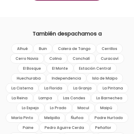
También despachamos a
Alhué
Buin
Calera de Tango
Cerrillos
Cerro Navia
Colina
Conchalí
Curacaví
El Bosque
El Monte
Estación Central
Huechuraba
Independencia
Isla de Maipo
La Cisterna
La Florida
La Granja
La Pintana
La Reina
Lampa
Las Condes
Lo Barnechea
Lo Espejo
Lo Prado
Macul
Maipú
María Pinto
Melipilla
Ñuñoa
Padre Hurtado
Paine
Pedro Aguirre Cerda
Peñaflor