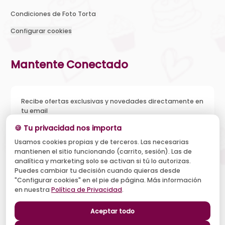
Condiciones de Foto Torta
Configurar cookies
Mantente Conectado
Recibe ofertas exclusivas y novedades directamente en
tu email
🍪 Tu privacidad nos importa
Usamos cookies propias y de terceros. Las necesarias
mantienen el sitio funcionando (carrito, sesión). Las de
Acepto recibir novedades y ofertas, y el tratamiento de mi
analítica y marketing solo se activan si tú lo autorizas.
email según la
Política de Privacidad
. Puedo darme de baja
cuando quiera.
Puedes cambiar tu decisión cuando quieras desde
"Configurar cookies" en el pie de página. Más información
Suscribirse
en nuestra
Política de Privacidad
.
Aceptar todo