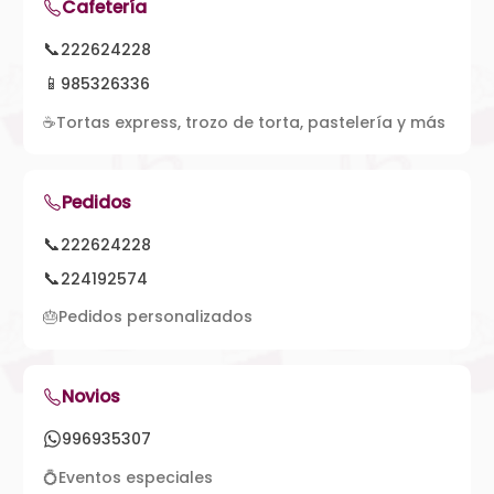
Cafetería
📞
222624228
📱
985326336
☕
Tortas express, trozo de torta, pastelería y más
Pedidos
📞
222624228
📞
224192574
🎂
Pedidos personalizados
Novios
996935307
💍
Eventos especiales