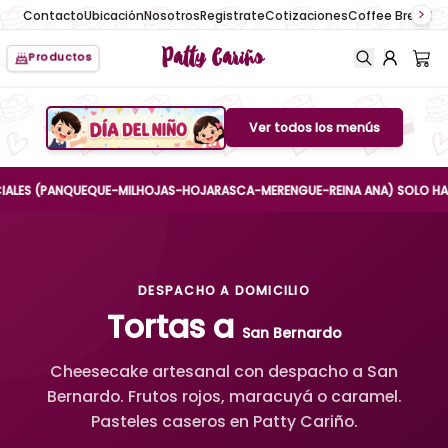
Contacto
Ubicación
Nosotros
Registrate
Cotizaciones
Coffee Break
No
Patty Cariño
Productos
Ver todos los menús
Boton de menu
S (PANQUEQUE-MILHOJAS-HOJARASCA-MERENGUE-REINA ANA) SOLO HASTA EL 
DESPACHO A DOMICILIO
Tortas a
San Bernardo
Cheesecake artesanal con despacho a San
Bernardo. Frutos rojos, maracuyá o caramel.
Pasteles caseros en Patty Cariño.