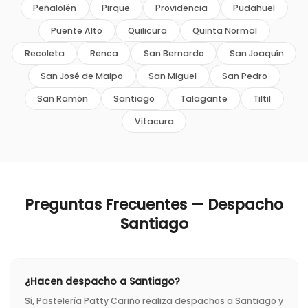
Peñalolén
Pirque
Providencia
Pudahuel
Puente Alto
Quilicura
Quinta Normal
Recoleta
Renca
San Bernardo
San Joaquín
San José de Maipo
San Miguel
San Pedro
San Ramón
Santiago
Talagante
Tiltil
Vitacura
Preguntas Frecuentes — Despacho
Santiago
¿Hacen despacho a Santiago?
Sí, Pastelería Patty Cariño realiza despachos a Santiago y