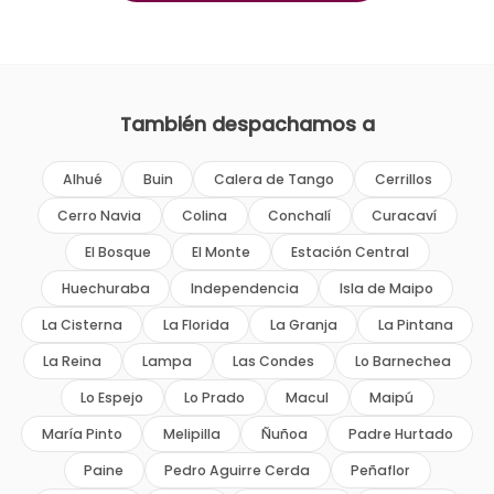
También despachamos a
Alhué
Buin
Calera de Tango
Cerrillos
Cerro Navia
Colina
Conchalí
Curacaví
El Bosque
El Monte
Estación Central
Huechuraba
Independencia
Isla de Maipo
La Cisterna
La Florida
La Granja
La Pintana
La Reina
Lampa
Las Condes
Lo Barnechea
Lo Espejo
Lo Prado
Macul
Maipú
María Pinto
Melipilla
Ñuñoa
Padre Hurtado
Paine
Pedro Aguirre Cerda
Peñaflor