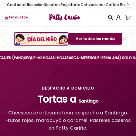
Contacto
Ubicación
Nosotros
Registrate
Cotizaciones
Coffee Break
No
Patty Cariño
Productos
Ver todos los menús
Boton de menu
S (PANQUEQUE-MILHOJAS-HOJARASCA-MERENGUE-REINA ANA) SOLO HASTA EL 
DESPACHO A DOMICILIO
Tortas a
Santiago
Cheesecake artesanal con despacho a Santiago.
Frutos rojos, maracuyá o caramel. Pasteles caseros
en Patty Cariño.