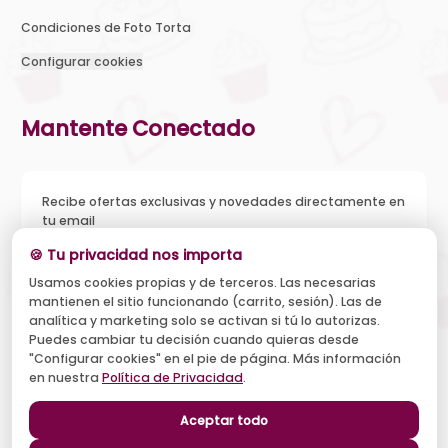
Condiciones de Foto Torta
Configurar cookies
Mantente Conectado
Recibe ofertas exclusivas y novedades directamente en
tu email
🍪 Tu privacidad nos importa
Usamos cookies propias y de terceros. Las necesarias
mantienen el sitio funcionando (carrito, sesión). Las de
Acepto recibir novedades y ofertas, y el tratamiento de mi
analítica y marketing solo se activan si tú lo autorizas.
email según la
Política de Privacidad
. Puedo darme de baja
cuando quiera.
Puedes cambiar tu decisión cuando quieras desde
"Configurar cookies" en el pie de página. Más información
Suscribirse
en nuestra
Política de Privacidad
.
Aceptar todo