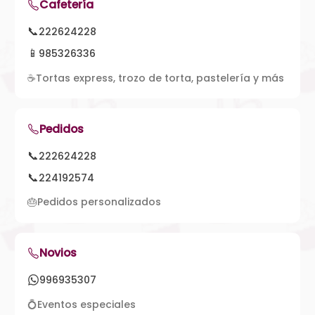
Cafetería
📞
222624228
📱
985326336
☕
Tortas express, trozo de torta, pastelería y más
Pedidos
📞
222624228
📞
224192574
🎂
Pedidos personalizados
Novios
996935307
💍
Eventos especiales