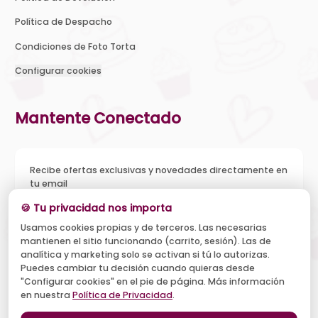
Política de Despacho
Condiciones de Foto Torta
Configurar cookies
Mantente Conectado
Recibe ofertas exclusivas y novedades directamente en
tu email
🍪 Tu privacidad nos importa
Usamos cookies propias y de terceros. Las necesarias
mantienen el sitio funcionando (carrito, sesión). Las de
Acepto recibir novedades y ofertas, y el tratamiento de mi
analítica y marketing solo se activan si tú lo autorizas.
email según la
Política de Privacidad
. Puedo darme de baja
cuando quiera.
Puedes cambiar tu decisión cuando quieras desde
"Configurar cookies" en el pie de página. Más información
Suscribirse
en nuestra
Política de Privacidad
.