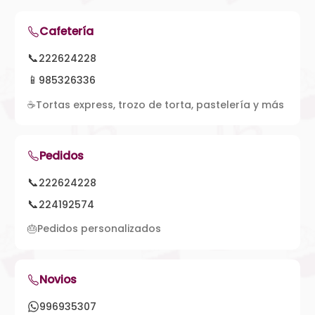
Cafetería
📞
222624228
📱
985326336
☕
Tortas express, trozo de torta, pastelería y más
Pedidos
📞
222624228
📞
224192574
🎂
Pedidos personalizados
Novios
996935307