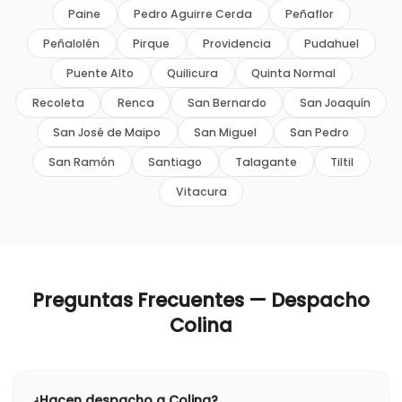
Paine
Pedro Aguirre Cerda
Peñaflor
Peñalolén
Pirque
Providencia
Pudahuel
Puente Alto
Quilicura
Quinta Normal
Recoleta
Renca
San Bernardo
San Joaquín
San José de Maipo
San Miguel
San Pedro
San Ramón
Santiago
Talagante
Tiltil
Vitacura
Preguntas Frecuentes — Despacho
Colina
¿Hacen despacho a Colina?