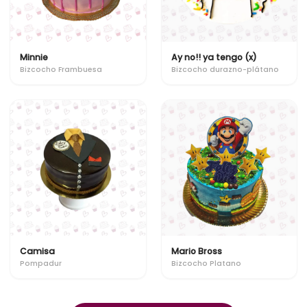
Minnie
Ay no!! ya tengo (x)
Bizcocho Frambuesa
Bizcocho durazno-plátano
Camisa
Mario Bross
Pompadur
Bizcocho Platano