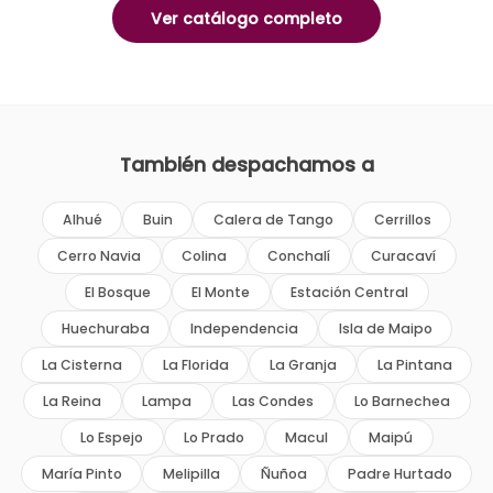
Ver catálogo completo
También despachamos a
Alhué
Buin
Calera de Tango
Cerrillos
Cerro Navia
Colina
Conchalí
Curacaví
El Bosque
El Monte
Estación Central
Huechuraba
Independencia
Isla de Maipo
La Cisterna
La Florida
La Granja
La Pintana
La Reina
Lampa
Las Condes
Lo Barnechea
Lo Espejo
Lo Prado
Macul
Maipú
María Pinto
Melipilla
Ñuñoa
Padre Hurtado