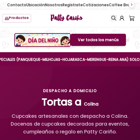
Contacto
Ubicación
Nosotros
Registrate
Cotizaciones
Coffee Break
No
Patty Cariño
Productos
Ver todos los menús
Boton de menu
LES (PANQUEQUE-MILHOJAS-HOJARASCA-MERENGUE-REINA ANA) SOLO HASTA E
DESPACHO A DOMICILIO
Tortas a
Colina
Cupcakes artesanales con despacho a Colina.
Docenas de cupcakes decorados para eventos,
cumpleaños o regalo en Patty Cariño.