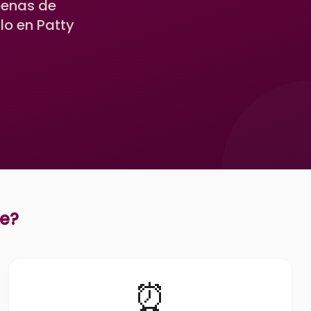
cenas de
o en Patty
te
?
⏰