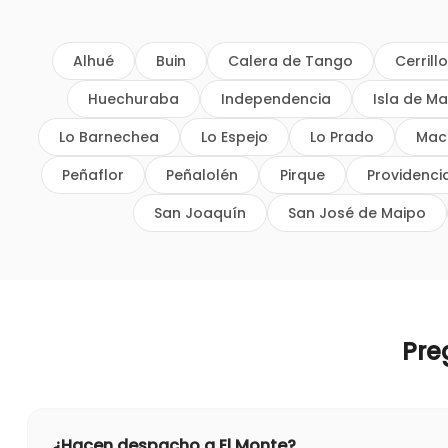
Alhué
Buin
Calera de Tango
Cerrill
Huechuraba
Independencia
Isla de Ma
Lo Barnechea
Lo Espejo
Lo Prado
Mac
Peñaflor
Peñalolén
Pirque
Providenci
San Joaquín
San José de Maipo
Pre
¿Hacen despacho a El Monte?