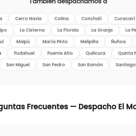
También despachamos a
os
Cerro Navia
Colina
Conchalí
Curacaví
ipo
La Cisterna
La Florida
La Granja
La P
ul
Maipú
María Pinto
Melipilla
Ñuñoa
a
Pudahuel
Puente Alto
Quilicura
Quinta 
San Miguel
San Pedro
San Ramón
Santiago
guntas Frecuentes — Despacho
El M