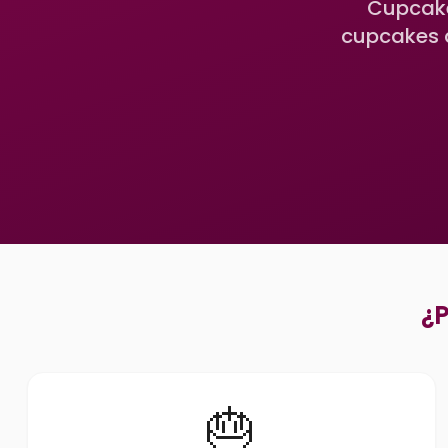
Cupcake
cupcakes 
¿P
🎂