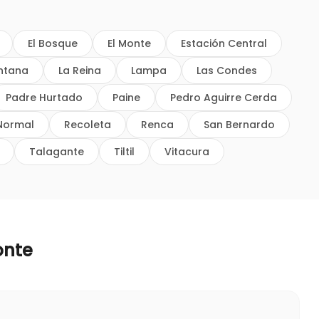
El Bosque
El Monte
Estación Central
intana
La Reina
Lampa
Las Condes
Padre Hurtado
Paine
Pedro Aguirre Cerda
Normal
Recoleta
Renca
San Bernardo
Talagante
Tiltil
Vitacura
onte