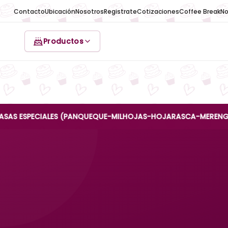
Contacto
Ubicación
Nosotros
Registrate
Cotizaciones
Coffee Break
No
Productos
PECIALES (PANQUEQUE-MILHOJAS-HOJARASCA-MERENGUE-REINA A