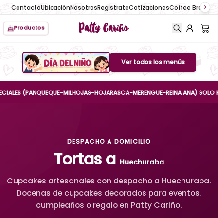
Contacto
Ubicación
Nosotros
Registrate
Cotizaciones
Coffee Break
No
Patty Cariño
Productos
Ver todos los menús
Boton de menu
LES (PANQUEQUE-MILHOJAS-HOJARASCA-MERENGUE-REINA ANA) SOLO HASTA EL
DESPACHO A DOMICILIO
Tortas a
Huechuraba
Cupcakes artesanales con despacho a Huechuraba.
Docenas de cupcakes decorados para eventos,
cumpleaños o regalo en Patty Cariño.