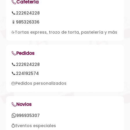
Cafetería
📞
222624228
📱
985326336
☕
Tortas express, trozo de torta, pastelería y más
Pedidos
📞
222624228
📞
224192574
🎂
Pedidos personalizados
Novios
996935307
💍
Eventos especiales