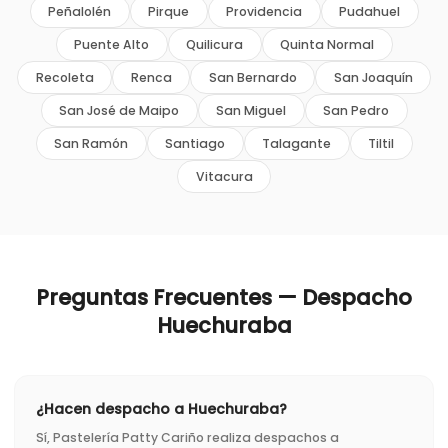
Peñalolén
Pirque
Providencia
Pudahuel
Puente Alto
Quilicura
Quinta Normal
Recoleta
Renca
San Bernardo
San Joaquín
San José de Maipo
San Miguel
San Pedro
San Ramón
Santiago
Talagante
Tiltil
Vitacura
Preguntas Frecuentes — Despacho
Huechuraba
¿Hacen despacho a Huechuraba?
Sí, Pastelería Patty Cariño realiza despachos a