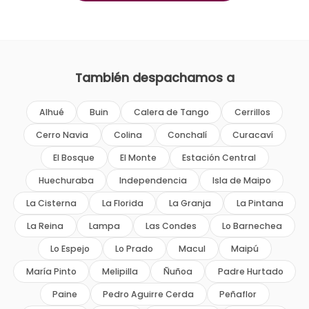
También despachamos a
Alhué
Buin
Calera de Tango
Cerrillos
Cerro Navia
Colina
Conchalí
Curacaví
El Bosque
El Monte
Estación Central
Huechuraba
Independencia
Isla de Maipo
La Cisterna
La Florida
La Granja
La Pintana
La Reina
Lampa
Las Condes
Lo Barnechea
Lo Espejo
Lo Prado
Macul
Maipú
María Pinto
Melipilla
Ñuñoa
Padre Hurtado
Paine
Pedro Aguirre Cerda
Peñaflor