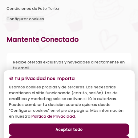
Condiciones de Foto Torta
Configurar cookies
Mantente Conectado
Recibe ofertas exclusivas y novedades directamente en
tu email
🍪 Tu privacidad nos importa
Usamos cookies propias y de terceros. Las necesarias
mantienen el sitio funcionando (carrito, sesión). Las de
Acepto recibir novedades y ofertas, y el tratamiento de mi
analítica y marketing solo se activan si tú lo autorizas.
email según la
Política de Privacidad
. Puedo darme de baja
cuando quiera.
Puedes cambiar tu decisión cuando quieras desde
"Configurar cookies" en el pie de página. Más información
Suscribirse
en nuestra
Política de Privacidad
.
Aceptar todo