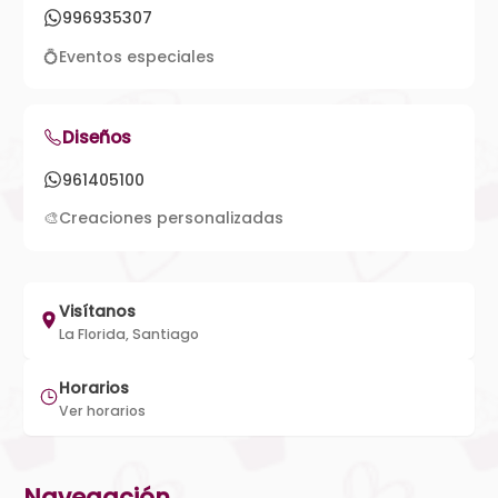
996935307
💍
Eventos especiales
Diseños
961405100
🎨
Creaciones personalizadas
Visítanos
La Florida, Santiago
Horarios
Ver horarios
Navegación