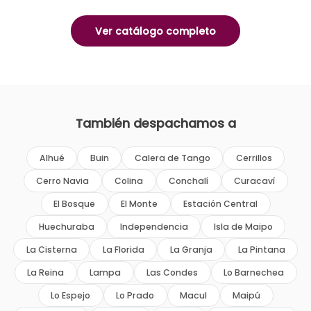
Ver catálogo completo
También despachamos a
Alhué
Buin
Calera de Tango
Cerrillos
Cerro Navia
Colina
Conchalí
Curacaví
El Bosque
El Monte
Estación Central
Huechuraba
Independencia
Isla de Maipo
La Cisterna
La Florida
La Granja
La Pintana
La Reina
Lampa
Las Condes
Lo Barnechea
Lo Espejo
Lo Prado
Macul
Maipú