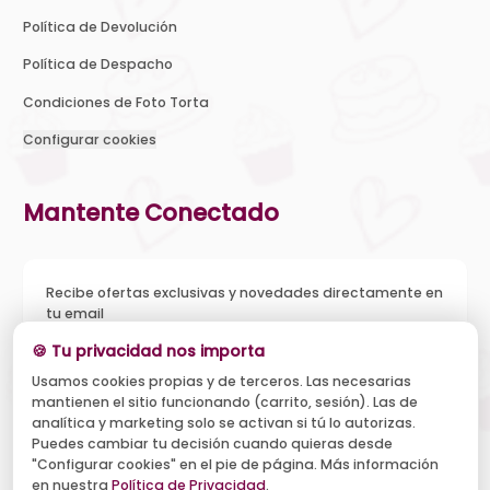
Política de Devolución
Política de Despacho
Condiciones de Foto Torta
Configurar cookies
Mantente Conectado
Recibe ofertas exclusivas y novedades directamente en
tu email
🍪 Tu privacidad nos importa
Usamos cookies propias y de terceros. Las necesarias
mantienen el sitio funcionando (carrito, sesión). Las de
Acepto recibir novedades y ofertas, y el tratamiento de mi
analítica y marketing solo se activan si tú lo autorizas.
email según la
Política de Privacidad
. Puedo darme de baja
cuando quiera.
Puedes cambiar tu decisión cuando quieras desde
"Configurar cookies" en el pie de página. Más información
Suscribirse
en nuestra
Política de Privacidad
.