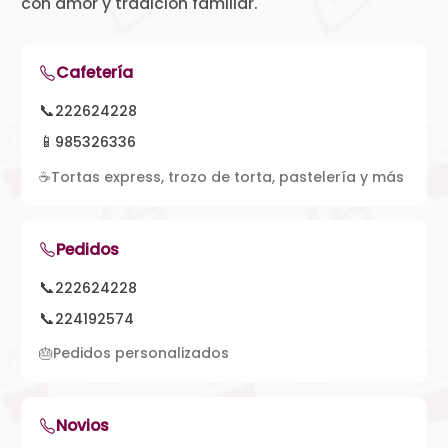
con amor y tradición familiar.
Cafetería
📞
222624228
📱
985326336
☕
Tortas express, trozo de torta, pastelería y más
Pedidos
📞
222624228
📞
224192574
🎂
Pedidos personalizados
Novios