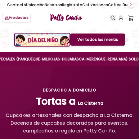
Contacto
Ubicación
Nosotros
Registrate
Cotizaciones
Coffee Break
No
Patty Cariño
Productos
Ver todos los menús
Boton de menu
LES (PANQUEQUE-MILHOJAS-HOJARASCA-MERENGUE-REINA ANA) SOLO HASTA E
DESPACHO A DOMICILIO
Tortas a
La Cisterna
Cupcakes artesanales con despacho a La Cisterna.
Docenas de cupcakes decorados para eventos,
cumpleaños o regalo en Patty Cariño.