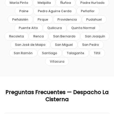
María Pinto
Melipilla
Ñuñoa
Padre Hurtado
Paine
Pedro Aguirre Cerda
Peñaflor
Peñalolén
Pirque
Providencia
Pudahuel
Puente Alto
Quilicura
Quinta Normal
Recoleta
Renca
San Bernardo
San Joaquín
San José de Maipo
San Miguel
San Pedro
San Ramón
Santiago
Talagante
Tiltil
Vitacura
Preguntas Frecuentes — Despacho
La
Cisterna