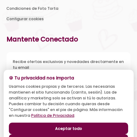
Condiciones de Foto Torta
Configurar cookies
Mantente Conectado
Recibe ofertas exclusivas y novedades directamente en
tu email
🍪 Tu privacidad nos importa
Usamos cookies propias y de terceros. Las necesarias
mantienen el sitio funcionando (carrito, sesión). Las de
Acepto recibir novedades y ofertas, y el tratamiento de mi
analítica y marketing solo se activan si tú lo autorizas.
email según la
Política de Privacidad
. Puedo darme de baja
cuando quiera.
Puedes cambiar tu decisión cuando quieras desde
"Configurar cookies" en el pie de página. Más información
Suscribirse
en nuestra
Política de Privacidad
.
Aceptar todo