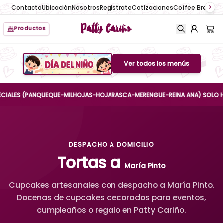
Contacto
Ubicación
Nosotros
Registrate
Cotizaciones
Coffee Break
No
Patty Cariño
Productos
Ver todos los menús
Boton de menu
ES (PANQUEQUE-MILHOJAS-HOJARASCA-MERENGUE-REINA ANA) SOLO HASTA EL
DESPACHO A DOMICILIO
Tortas a
María Pinto
Cupcakes artesanales con despacho a María Pinto.
Docenas de cupcakes decorados para eventos,
cumpleaños o regalo en Patty Cariño.