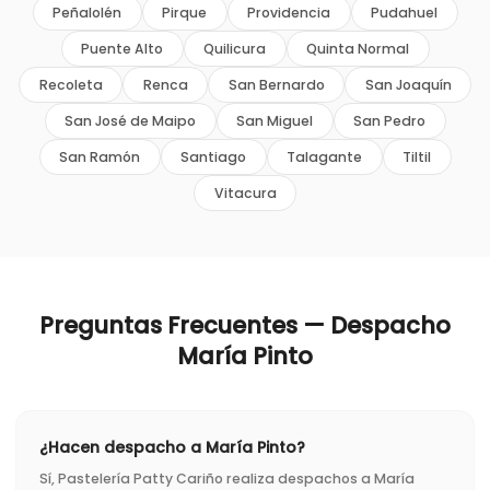
Peñalolén
Pirque
Providencia
Pudahuel
Puente Alto
Quilicura
Quinta Normal
Recoleta
Renca
San Bernardo
San Joaquín
San José de Maipo
San Miguel
San Pedro
San Ramón
Santiago
Talagante
Tiltil
Vitacura
Preguntas Frecuentes — Despacho
María Pinto
¿Hacen despacho a María Pinto?
Sí, Pastelería Patty Cariño realiza despachos a María