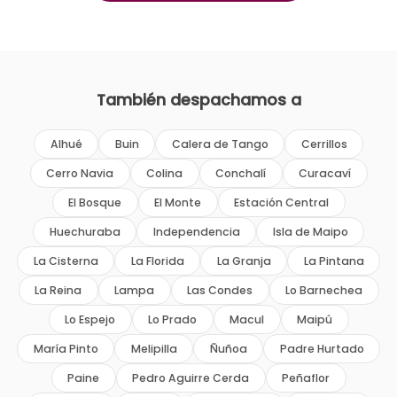
También despachamos a
Alhué
Buin
Calera de Tango
Cerrillos
Cerro Navia
Colina
Conchalí
Curacaví
El Bosque
El Monte
Estación Central
Huechuraba
Independencia
Isla de Maipo
La Cisterna
La Florida
La Granja
La Pintana
La Reina
Lampa
Las Condes
Lo Barnechea
Lo Espejo
Lo Prado
Macul
Maipú
María Pinto
Melipilla
Ñuñoa
Padre Hurtado
Paine
Pedro Aguirre Cerda
Peñaflor