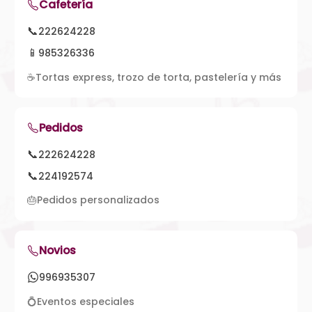
Cafetería
📞
222624228
📱
985326336
☕
Tortas express, trozo de torta, pastelería y más
Pedidos
📞
222624228
📞
224192574
🎂
Pedidos personalizados
Novios
996935307
💍
Eventos especiales