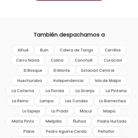
También despachamos a
Alhué
Buin
Calera de Tango
Cerrillos
Cerro Navia
Colina
Conchalí
Curacaví
El Bosque
El Monte
Estación Central
Huechuraba
Independencia
Isla de Maipo
La Cisterna
La Florida
La Granja
La Pintana
La Reina
Lampa
Las Condes
Lo Barnechea
Lo Espejo
Lo Prado
Macul
Maipú
María Pinto
Melipilla
Ñuñoa
Padre Hurtado
Paine
Pedro Aguirre Cerda
Peñaflor