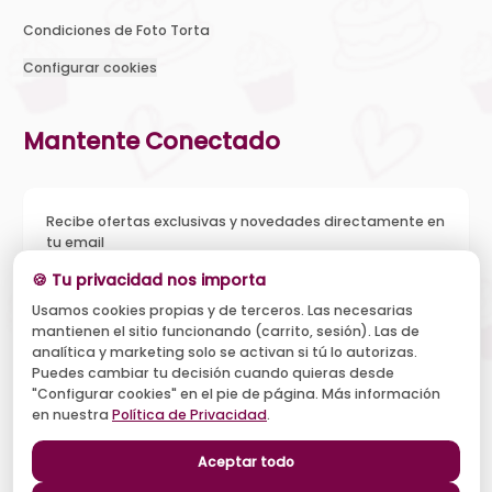
Condiciones de Foto Torta
Configurar cookies
Mantente Conectado
Recibe ofertas exclusivas y novedades directamente en
tu email
🍪 Tu privacidad nos importa
Usamos cookies propias y de terceros. Las necesarias
mantienen el sitio funcionando (carrito, sesión). Las de
Acepto recibir novedades y ofertas, y el tratamiento de mi
analítica y marketing solo se activan si tú lo autorizas.
email según la
Política de Privacidad
. Puedo darme de baja
cuando quiera.
Puedes cambiar tu decisión cuando quieras desde
"Configurar cookies" en el pie de página. Más información
Suscribirse
en nuestra
Política de Privacidad
.
Aceptar todo