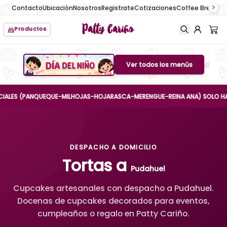
Contacto
Ubicación
Nosotros
Registrate
Cotizaciones
Coffee Break
No
Patty Cariño
Productos
Ver todos los menús
Boton de menu
S (PANQUEQUE-MILHOJAS-HOJARASCA-MERENGUE-REINA ANA) SOLO HASTA EL 
DESPACHO A DOMICILIO
Tortas a
Pudahuel
Cupcakes artesanales con despacho a Pudahuel.
Docenas de cupcakes decorados para eventos,
cumpleaños o regalo en Patty Cariño.