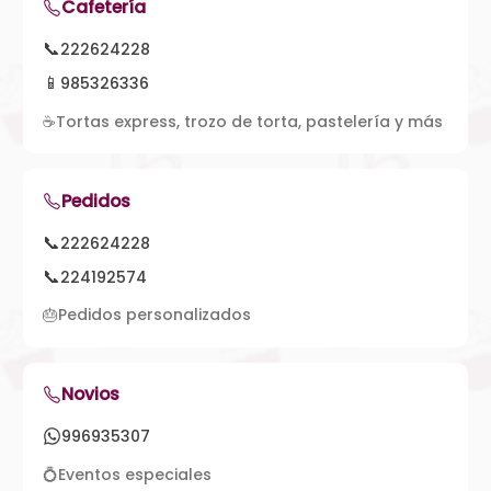
Cafetería
📞
222624228
📱
985326336
☕
Tortas express, trozo de torta, pastelería y más
Pedidos
📞
222624228
📞
224192574
🎂
Pedidos personalizados
Novios
996935307
💍
Eventos especiales