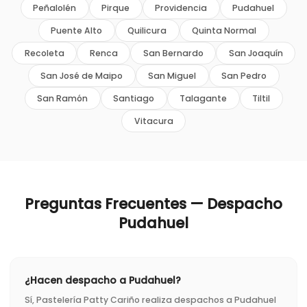
Peñalolén
Pirque
Providencia
Pudahuel
Puente Alto
Quilicura
Quinta Normal
Recoleta
Renca
San Bernardo
San Joaquín
San José de Maipo
San Miguel
San Pedro
San Ramón
Santiago
Talagante
Tiltil
Vitacura
Preguntas Frecuentes — Despacho
Pudahuel
¿Hacen despacho a Pudahuel?
Sí, Pastelería Patty Cariño realiza despachos a Pudahuel