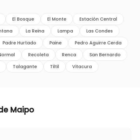
El Bosque
El Monte
Estación Central
intana
La Reina
Lampa
Las Condes
Padre Hurtado
Paine
Pedro Aguirre Cerda
Normal
Recoleta
Renca
San Bernardo
Talagante
Tiltil
Vitacura
 de Maipo