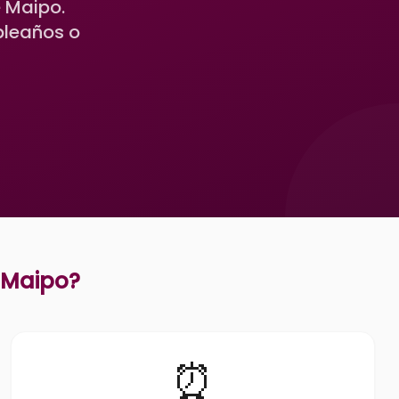
 Maipo.
pleaños o
 Maipo
?
⏰