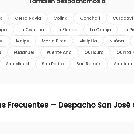
También despachamos a
os
Cerro Navia
Colina
Conchalí
Curacaví
ipo
La Cisterna
La Florida
La Granja
La P
ul
Maipú
María Pinto
Melipilla
Ñuñoa
a
Pudahuel
Puente Alto
Quilicura
Quinta 
San Miguel
San Pedro
San Ramón
Santiago
as Frecuentes — Despacho
San José