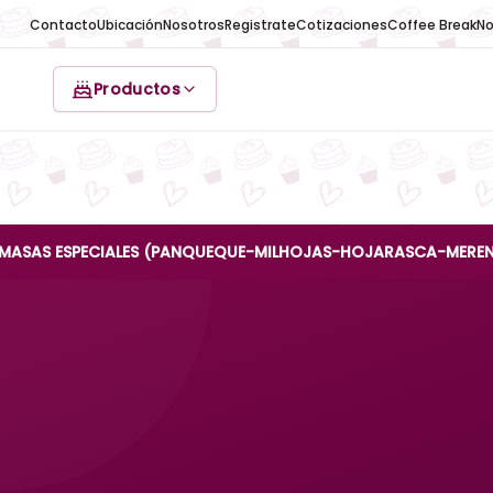
Contacto
Ubicación
Nosotros
Registrate
Cotizaciones
Coffee Break
No
Productos
ESPECIALES (PANQUEQUE-MILHOJAS-HOJARASCA-MERENGUE-REINA