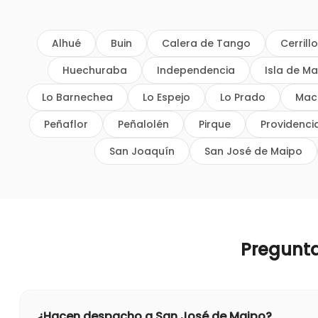
Alhué
Buin
Calera de Tango
Cerrill
Huechuraba
Independencia
Isla de Ma
Lo Barnechea
Lo Espejo
Lo Prado
Mac
Peñaflor
Peñalolén
Pirque
Providenci
San Joaquín
San José de Maipo
Pregunt
¿Hacen despacho a San José de Maipo?