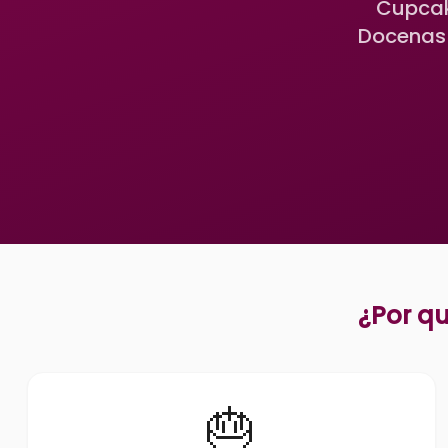
Cupcak
Docenas 
¿Por qu
🎂