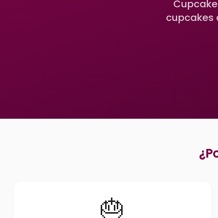
Cupcakes
cupcakes 
¿Po
🎂