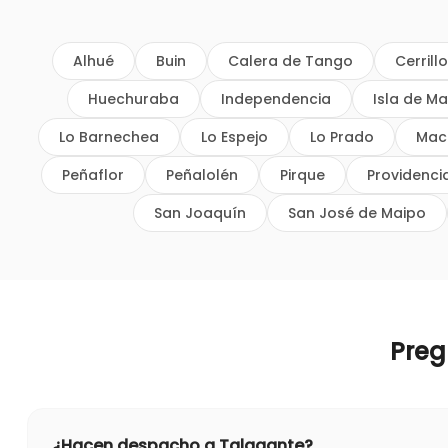
Alhué
Buin
Calera de Tango
Cerrill
Huechuraba
Independencia
Isla de Ma
Lo Barnechea
Lo Espejo
Lo Prado
Mac
Peñaflor
Peñalolén
Pirque
Providenci
San Joaquín
San José de Maipo
Preg
¿Hacen despacho a Talagante?