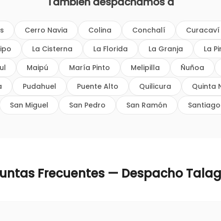
También despachamos a
os
Cerro Navia
Colina
Conchalí
Curacaví
ipo
La Cisterna
La Florida
La Granja
La P
ul
Maipú
María Pinto
Melipilla
Ñuñoa
a
Pudahuel
Puente Alto
Quilicura
Quinta 
San Miguel
San Pedro
San Ramón
Santiago
untas Frecuentes — Despacho
Tala