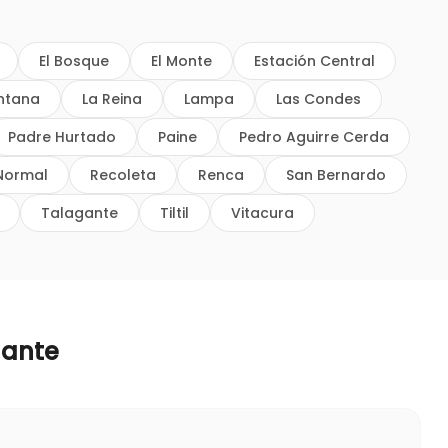
El Bosque
El Monte
Estación Central
intana
La Reina
Lampa
Las Condes
Padre Hurtado
Paine
Pedro Aguirre Cerda
Normal
Recoleta
Renca
San Bernardo
Talagante
Tiltil
Vitacura
gante