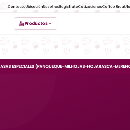
Contacto
Ubicación
Nosotros
Registrate
Cotizaciones
Coffee Break
No
Productos
PECIALES (PANQUEQUE-MILHOJAS-HOJARASCA-MERENGUE-REINA 