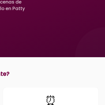
ocenas de
o en Patty
te
?
⏰