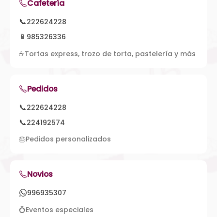
Cafetería
📞
222624228
📱
985326336
☕
Tortas express, trozo de torta, pastelería y más
Pedidos
📞
222624228
📞
224192574
🎂
Pedidos personalizados
Novios
996935307
💍
Eventos especiales