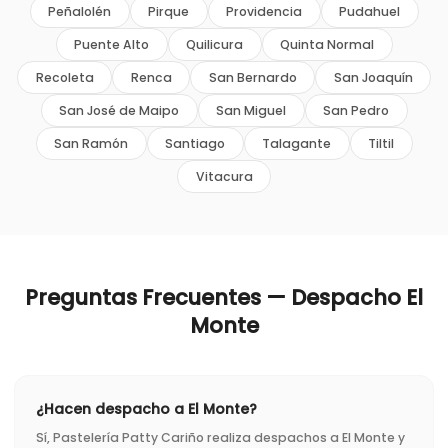
Peñalolén
Pirque
Providencia
Pudahuel
Puente Alto
Quilicura
Quinta Normal
Recoleta
Renca
San Bernardo
San Joaquín
San José de Maipo
San Miguel
San Pedro
San Ramón
Santiago
Talagante
Tiltil
Vitacura
Preguntas Frecuentes — Despacho
El
Monte
¿Hacen despacho a El Monte?
Sí, Pastelería Patty Cariño realiza despachos a El Monte y