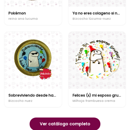
Pokémon
Ya no eres colageno si no ensure!
reina ana lucuma
Bizcocho lúcuma-nuez
Sobreviviendo desde hace 'x' años
Felices (x) mi esposo gruñon
Bizcocho nuez
Milhoja frambuesa crema
Ver catálogo completo