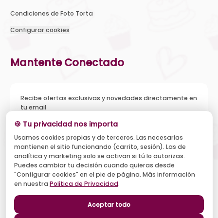
Condiciones de Foto Torta
Configurar cookies
Mantente Conectado
Recibe ofertas exclusivas y novedades directamente en
tu email
🍪 Tu privacidad nos importa
Usamos cookies propias y de terceros. Las necesarias
mantienen el sitio funcionando (carrito, sesión). Las de
Acepto recibir novedades y ofertas, y el tratamiento de mi
analítica y marketing solo se activan si tú lo autorizas.
email según la
Política de Privacidad
. Puedo darme de baja
cuando quiera.
Puedes cambiar tu decisión cuando quieras desde
"Configurar cookies" en el pie de página. Más información
Suscribirse
en nuestra
Política de Privacidad
.
Aceptar todo