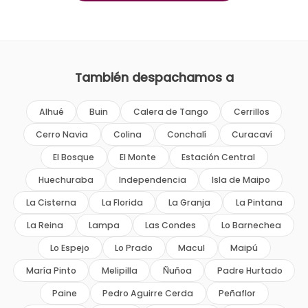
También despachamos a
Alhué
Buin
Calera de Tango
Cerrillos
Cerro Navia
Colina
Conchalí
Curacaví
El Bosque
El Monte
Estación Central
Huechuraba
Independencia
Isla de Maipo
La Cisterna
La Florida
La Granja
La Pintana
La Reina
Lampa
Las Condes
Lo Barnechea
Lo Espejo
Lo Prado
Macul
Maipú
María Pinto
Melipilla
Ñuñoa
Padre Hurtado
Paine
Pedro Aguirre Cerda
Peñaflor