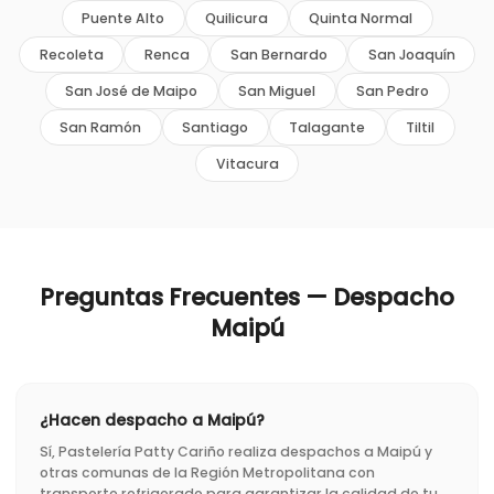
Puente Alto
Quilicura
Quinta Normal
Recoleta
Renca
San Bernardo
San Joaquín
San José de Maipo
San Miguel
San Pedro
San Ramón
Santiago
Talagante
Tiltil
Vitacura
Preguntas Frecuentes — Despacho
Maipú
¿Hacen despacho a Maipú?
Sí, Pastelería Patty Cariño realiza despachos a Maipú y
otras comunas de la Región Metropolitana con
transporte refrigerado para garantizar la calidad de tu