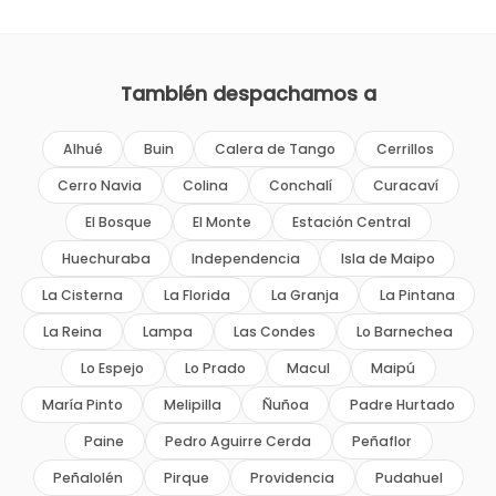
También despachamos a
Alhué
Buin
Calera de Tango
Cerrillos
Cerro Navia
Colina
Conchalí
Curacaví
El Bosque
El Monte
Estación Central
Huechuraba
Independencia
Isla de Maipo
La Cisterna
La Florida
La Granja
La Pintana
La Reina
Lampa
Las Condes
Lo Barnechea
Lo Espejo
Lo Prado
Macul
Maipú
María Pinto
Melipilla
Ñuñoa
Padre Hurtado
Paine
Pedro Aguirre Cerda
Peñaflor
Peñalolén
Pirque
Providencia
Pudahuel