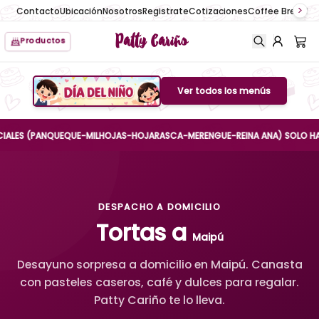
Contacto
Ubicación
Nosotros
Registrate
Cotizaciones
Coffee Break
No
Patty Cariño
Productos
Ver todos los menús
Boton de menu
S (PANQUEQUE-MILHOJAS-HOJARASCA-MERENGUE-REINA ANA) SOLO HASTA EL 
DESPACHO A DOMICILIO
Tortas a
Maipú
Desayuno sorpresa a domicilio en Maipú. Canasta
con pasteles caseros, café y dulces para regalar.
Patty Cariño te lo lleva.