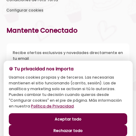
Configurar cookies
Mantente Conectado
Recibe ofertas exclusivas y novedades directamente en
tu email
🍪 Tu privacidad nos importa
Usamos cookies propias y de terceros. Las necesarias
mantienen el sitio funcionando (carrito, sesión). Las de
Acepto recibir novedades y ofertas, y el tratamiento de mi
analítica y marketing solo se activan si tú lo autorizas.
email según la
Política de Privacidad
. Puedo darme de baja
cuando quiera.
Puedes cambiar tu decisión cuando quieras desde
"Configurar cookies" en el pie de página. Más información
Suscribirse
en nuestra
Política de Privacidad
.
Aceptar todo
Síguenos
Rechazar todo