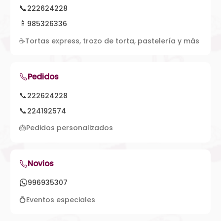
📞
222624228
📱
985326336
☕
Tortas express, trozo de torta, pastelería y más
Pedidos
📞
222624228
📞
224192574
🎂
Pedidos personalizados
Novios
996935307
💍
Eventos especiales