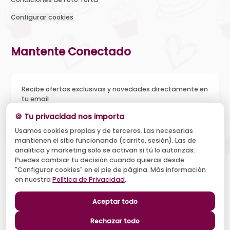
Configurar cookies
Mantente Conectado
Recibe ofertas exclusivas y novedades directamente en
tu email
🍪 Tu privacidad nos importa
Usamos cookies propias y de terceros. Las necesarias
mantienen el sitio funcionando (carrito, sesión). Las de
Acepto recibir novedades y ofertas, y el tratamiento de mi
analítica y marketing solo se activan si tú lo autorizas.
email según la
Política de Privacidad
. Puedo darme de baja
cuando quiera.
Puedes cambiar tu decisión cuando quieras desde
"Configurar cookies" en el pie de página. Más información
Suscribirse
en nuestra
Política de Privacidad
.
Aceptar todo
Síguenos
Rechazar todo