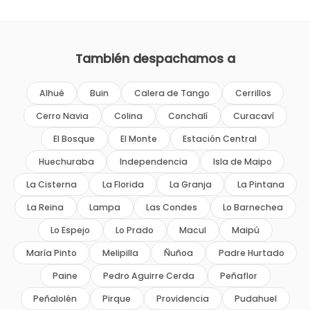
También despachamos a
Alhué
Buin
Calera de Tango
Cerrillos
Cerro Navia
Colina
Conchalí
Curacaví
El Bosque
El Monte
Estación Central
Huechuraba
Independencia
Isla de Maipo
La Cisterna
La Florida
La Granja
La Pintana
La Reina
Lampa
Las Condes
Lo Barnechea
Lo Espejo
Lo Prado
Macul
Maipú
María Pinto
Melipilla
Ñuñoa
Padre Hurtado
Paine
Pedro Aguirre Cerda
Peñaflor
Peñalolén
Pirque
Providencia
Pudahuel