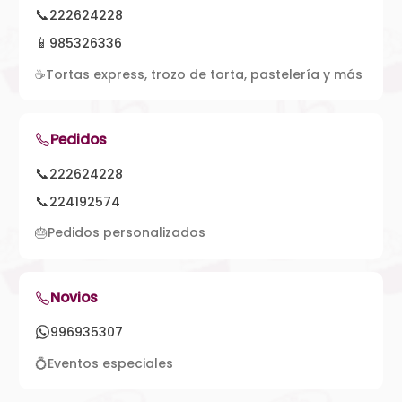
📞
222624228
📱
985326336
☕
Tortas express, trozo de torta, pastelería y más
Pedidos
📞
222624228
📞
224192574
🎂
Pedidos personalizados
Novios
996935307
💍
Eventos especiales