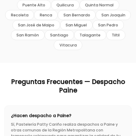
Puente Alto
Quilicura
Quinta Normal
Recoleta
Renca
San Bernardo
San Joaquín
San José de Maipo
San Miguel
San Pedro
San Ramón
Santiago
Talagante
Tiltil
Vitacura
Preguntas Frecuentes — Despacho
Paine
¿Hacen despacho a Paine?
Sí, Pastelería Patty Cariño realiza despachos a Paine y
otras comunas de la Región Metropolitana con
transporte refrigerado para garantizar la calidad de tu