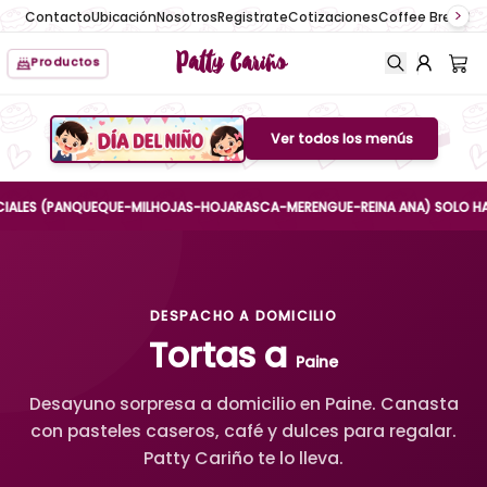
Contacto
Ubicación
Nosotros
Registrate
Cotizaciones
Coffee Break
No
Patty Cariño
Productos
Ver todos los menús
Boton de menu
S (PANQUEQUE-MILHOJAS-HOJARASCA-MERENGUE-REINA ANA) SOLO HASTA EL 
DESPACHO A DOMICILIO
Tortas a
Paine
Desayuno sorpresa a domicilio en Paine. Canasta
con pasteles caseros, café y dulces para regalar.
Patty Cariño te lo lleva.