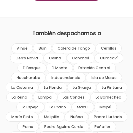
También despachamos a
Alhué
Buin
Calera de Tango
Cerrillos
Cerro Navia
Colina
Conchalí
Curacaví
El Bosque
El Monte
Estación Central
Huechuraba
Independencia
Isla de Maipo
La Cisterna
La Florida
La Granja
La Pintana
La Reina
Lampa
Las Condes
Lo Barnechea
Lo Espejo
Lo Prado
Macul
Maipú
María Pinto
Melipilla
Ñuñoa
Padre Hurtado
Paine
Pedro Aguirre Cerda
Peñaflor