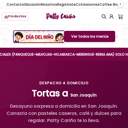
Contacto
Ubicación
Nosotros
Registrate
Cotizaciones
Coffee Break
No
Patty Cariño
Productos
Ver todos los menús
Boton de menu
ES (PANQUEQUE-MILHOJAS-HOJARASCA-MERENGUE-REINA ANA) SOLO HASTA EL
DESPACHO A DOMICILIO
Tortas a
San Joaquín
Desayuno sorpresa a domicilio en San Joaquín.
Canasta con pasteles caseros, café y dulces para
regalar. Patty Cariño te lo lleva.