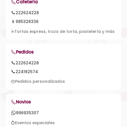
Cafetería
📞
222624228
📱
985326336
☕
Tortas express, trozo de torta, pastelería y más
Pedidos
📞
222624228
📞
224192574
🎂
Pedidos personalizados
Novios
996935307
💍
Eventos especiales