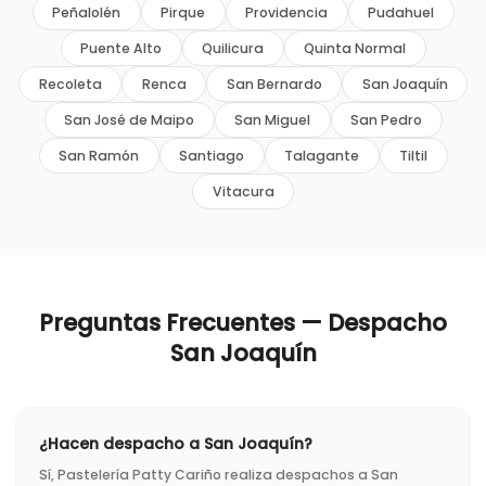
Peñalolén
Pirque
Providencia
Pudahuel
Puente Alto
Quilicura
Quinta Normal
Recoleta
Renca
San Bernardo
San Joaquín
San José de Maipo
San Miguel
San Pedro
San Ramón
Santiago
Talagante
Tiltil
Vitacura
Preguntas Frecuentes — Despacho
San Joaquín
¿Hacen despacho a San Joaquín?
Sí, Pastelería Patty Cariño realiza despachos a San