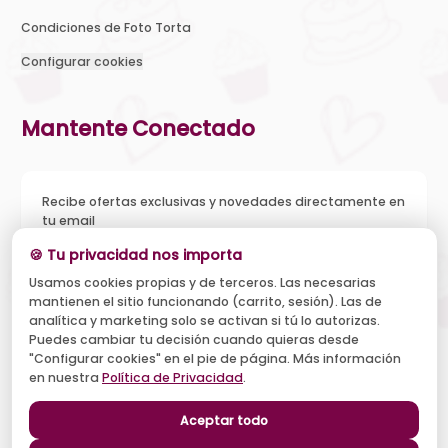
Condiciones de Foto Torta
Configurar cookies
Mantente Conectado
Recibe ofertas exclusivas y novedades directamente en
tu email
🍪 Tu privacidad nos importa
Usamos cookies propias y de terceros. Las necesarias
mantienen el sitio funcionando (carrito, sesión). Las de
Acepto recibir novedades y ofertas, y el tratamiento de mi
analítica y marketing solo se activan si tú lo autorizas.
email según la
Política de Privacidad
. Puedo darme de baja
cuando quiera.
Puedes cambiar tu decisión cuando quieras desde
"Configurar cookies" en el pie de página. Más información
Suscribirse
en nuestra
Política de Privacidad
.
Aceptar todo