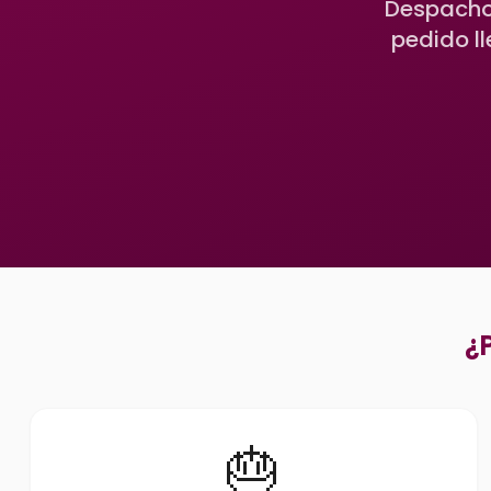
Despacho 
pedido l
¿
🎂