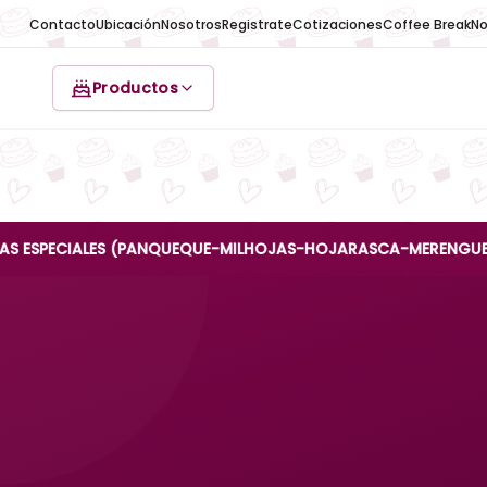
Contacto
Ubicación
Nosotros
Registrate
Cotizaciones
Coffee Break
No
Productos
CIALES (PANQUEQUE-MILHOJAS-HOJARASCA-MERENGUE-REINA AN