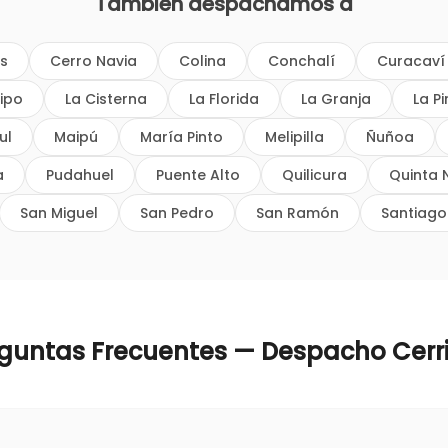
También despachamos a
os
Cerro Navia
Colina
Conchalí
Curacaví
ipo
La Cisterna
La Florida
La Granja
La P
ul
Maipú
María Pinto
Melipilla
Ñuñoa
a
Pudahuel
Puente Alto
Quilicura
Quinta 
San Miguel
San Pedro
San Ramón
Santiago
guntas Frecuentes — Despacho
Cerri