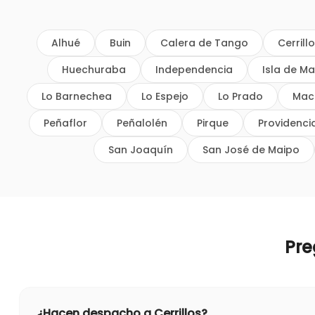
Alhué
Buin
Calera de Tango
Cerrill
Huechuraba
Independencia
Isla de Ma
Lo Barnechea
Lo Espejo
Lo Prado
Mac
Peñaflor
Peñalolén
Pirque
Providenci
San Joaquín
San José de Maipo
Pre
¿Hacen despacho a Cerrillos?