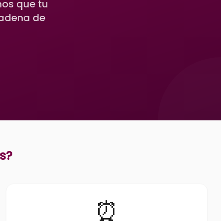
mos que tu
cadena de
os
?
⏰