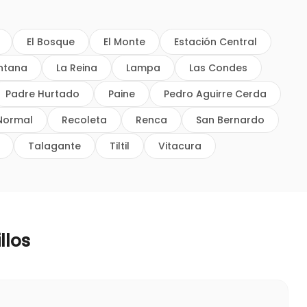
El Bosque
El Monte
Estación Central
intana
La Reina
Lampa
Las Condes
Padre Hurtado
Paine
Pedro Aguirre Cerda
Normal
Recoleta
Renca
San Bernardo
Talagante
Tiltil
Vitacura
llos