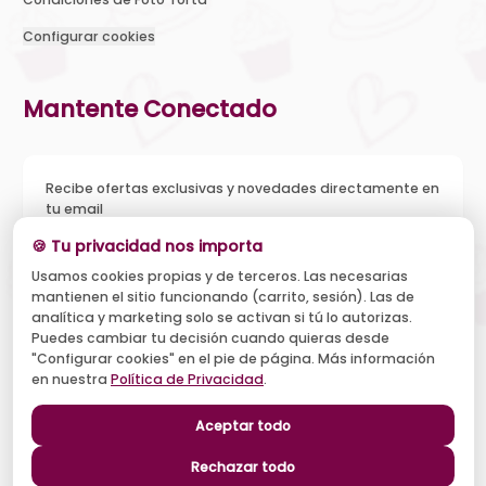
Configurar cookies
Mantente Conectado
Recibe ofertas exclusivas y novedades directamente en
tu email
🍪 Tu privacidad nos importa
Usamos cookies propias y de terceros. Las necesarias
mantienen el sitio funcionando (carrito, sesión). Las de
Acepto recibir novedades y ofertas, y el tratamiento de mi
analítica y marketing solo se activan si tú lo autorizas.
email según la
Política de Privacidad
. Puedo darme de baja
cuando quiera.
Puedes cambiar tu decisión cuando quieras desde
"Configurar cookies" en el pie de página. Más información
Suscribirse
en nuestra
Política de Privacidad
.
Aceptar todo
Síguenos
Rechazar todo