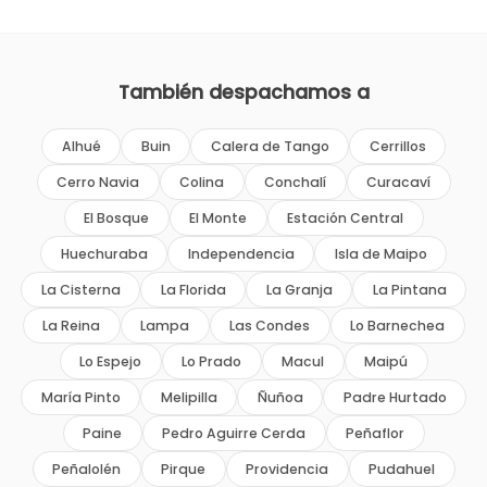
También despachamos a
Alhué
Buin
Calera de Tango
Cerrillos
Cerro Navia
Colina
Conchalí
Curacaví
El Bosque
El Monte
Estación Central
Huechuraba
Independencia
Isla de Maipo
La Cisterna
La Florida
La Granja
La Pintana
La Reina
Lampa
Las Condes
Lo Barnechea
Lo Espejo
Lo Prado
Macul
Maipú
María Pinto
Melipilla
Ñuñoa
Padre Hurtado
Paine
Pedro Aguirre Cerda
Peñaflor
Peñalolén
Pirque
Providencia
Pudahuel