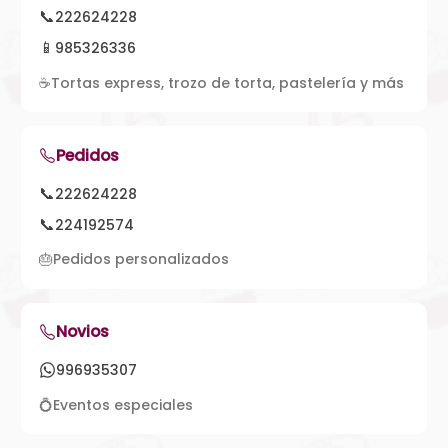
📞
222624228
📱
985326336
☕
Tortas express, trozo de torta, pastelería y más
Pedidos
📞
222624228
📞
224192574
🎂
Pedidos personalizados
Novios
996935307
💍
Eventos especiales