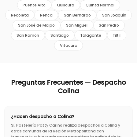
Puente Alto
Quilicura
Quinta Normal
Recoleta
Renca
San Bernardo
San Joaquín
San José de Maipo
San Miguel
San Pedro
San Ramón
Santiago
Talagante
Tiltil
Vitacura
Preguntas Frecuentes — Despacho
Colina
¿Hacen despacho a Colina?
Sí, Pastelería Patty Cariño realiza despachos a Colina y
otras comunas de la Región Metropolitana con
transporte refrigerado para garantizar la calidad de tu