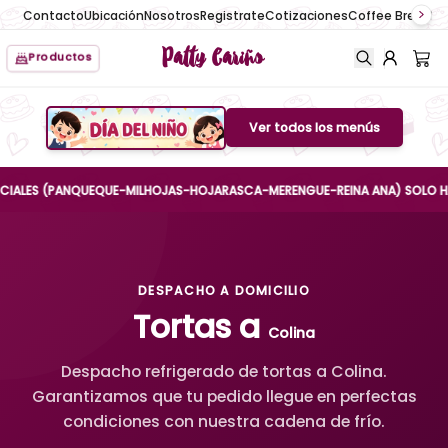
Contacto
Ubicación
Nosotros
Registrate
Cotizaciones
Coffee Break
No
Patty Cariño
Productos
Ver todos los menús
Boton de menu
ES (PANQUEQUE-MILHOJAS-HOJARASCA-MERENGUE-REINA ANA) SOLO HASTA EL 
DESPACHO A DOMICILIO
Tortas a
Colina
Despacho refrigerado de tortas a Colina.
Garantizamos que tu pedido llegue en perfectas
condiciones con nuestra cadena de frío.