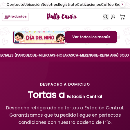
Contacto
Ubicación
Nosotros
Registrate
Cotizaciones
Coffee Break
No
Patty Cariño
Productos
Ver todos los menús
Boton de menu
LES (PANQUEQUE-MILHOJAS-HOJARASCA-MERENGUE-REINA ANA) SOLO HASTA E
DESPACHO A DOMICILIO
Tortas a
Estación Central
Despacho refrigerado de tortas a Estación Central.
Garantizamos que tu pedido llegue en perfectas
condiciones con nuestra cadena de frío.