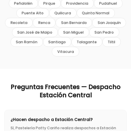
Peñalolén
Pirque
Providencia
Pudahuel
Puente Alto
Quilicura
Quinta Normal
Recoleta
Renca
San Bernardo
San Joaquín
San José de Maipo
San Miguel
San Pedro
San Ramón
Santiago
Talagante
Tiltil
Vitacura
Preguntas Frecuentes — Despacho
Estación Central
¿Hacen despacho a Estación Central?
Sí, Pastelería Patty Cariño realiza despachos a Estación