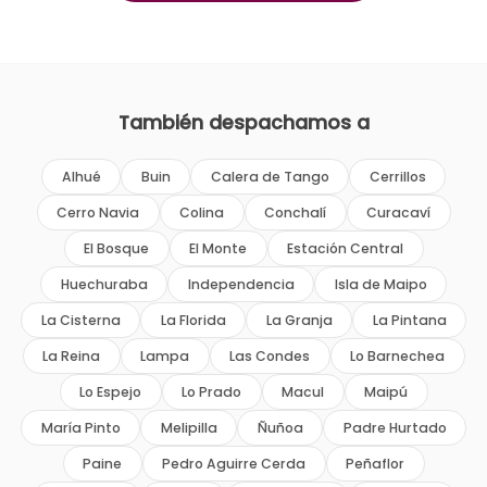
También despachamos a
Alhué
Buin
Calera de Tango
Cerrillos
Cerro Navia
Colina
Conchalí
Curacaví
El Bosque
El Monte
Estación Central
Huechuraba
Independencia
Isla de Maipo
La Cisterna
La Florida
La Granja
La Pintana
La Reina
Lampa
Las Condes
Lo Barnechea
Lo Espejo
Lo Prado
Macul
Maipú
María Pinto
Melipilla
Ñuñoa
Padre Hurtado
Paine
Pedro Aguirre Cerda
Peñaflor