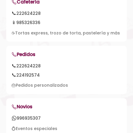
Cafetería
📞
222624228
📱
985326336
☕
Tortas express, trozo de torta, pastelería y más
Pedidos
📞
222624228
📞
224192574
🎂
Pedidos personalizados
Novios
996935307
💍
Eventos especiales