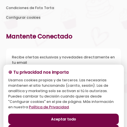
Condiciones de Foto Torta
Configurar cookies
Mantente Conectado
Recibe ofertas exclusivas y novedades directamente en
tu email
🍪 Tu privacidad nos importa
Usamos cookies propias y de terceros. Las necesarias
mantienen el sitio funcionando (carrito, sesión). Las de
Acepto recibir novedades y ofertas, y el tratamiento de mi
analítica y marketing solo se activan si tú lo autorizas.
email según la
Política de Privacidad
. Puedo darme de baja
cuando quiera.
Puedes cambiar tu decisión cuando quieras desde
"Configurar cookies" en el pie de página. Más información
Suscribirse
en nuestra
Política de Privacidad
.
Aceptar todo