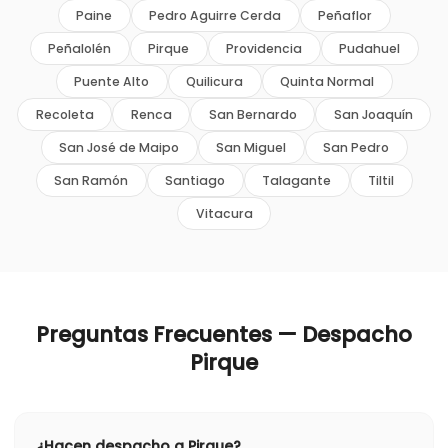
Paine
Pedro Aguirre Cerda
Peñaflor
Peñalolén
Pirque
Providencia
Pudahuel
Puente Alto
Quilicura
Quinta Normal
Recoleta
Renca
San Bernardo
San Joaquín
San José de Maipo
San Miguel
San Pedro
San Ramón
Santiago
Talagante
Tiltil
Vitacura
Preguntas Frecuentes — Despacho
Pirque
¿Hacen despacho a Pirque?