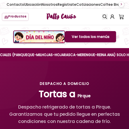
Contacto
Ubicación
Nosotros
Registrate
Cotizaciones
Coffee Break
No
Patty Cariño
Productos
Ver todos los menús
Boton de menu
ES (PANQUEQUE-MILHOJAS-HOJARASCA-MERENGUE-REINA ANA) SOLO HASTA EL
DESPACHO A DOMICILIO
Tortas a
Pirque
Despacho refrigerado de tortas a Pirque.
Garantizamos que tu pedido llegue en perfectas
condiciones con nuestra cadena de frío.