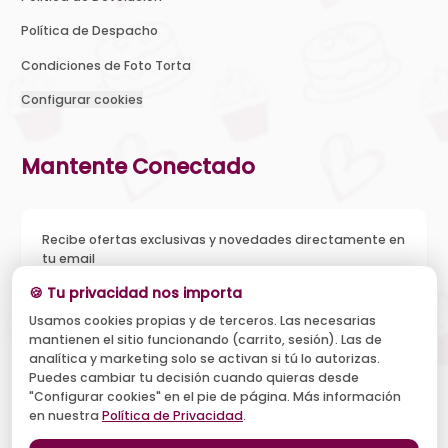
Política de Despacho
Condiciones de Foto Torta
Configurar cookies
Mantente Conectado
Recibe ofertas exclusivas y novedades directamente en
tu email
🍪 Tu privacidad nos importa
Usamos cookies propias y de terceros. Las necesarias
mantienen el sitio funcionando (carrito, sesión). Las de
Acepto recibir novedades y ofertas, y el tratamiento de mi
analítica y marketing solo se activan si tú lo autorizas.
email según la
Política de Privacidad
. Puedo darme de baja
cuando quiera.
Puedes cambiar tu decisión cuando quieras desde
"Configurar cookies" en el pie de página. Más información
Suscribirse
en nuestra
Política de Privacidad
.