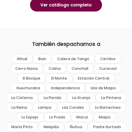
Ver catálogo completo
También despachamos a
Alhué
Buin
Calera de Tango
Cerrillos
Cerro Navia
Colina
Conchalí
Curacaví
El Bosque
El Monte
Estación Central
Huechuraba
Independencia
Isla de Maipo
La Cisterna
La Florida
La Granja
La Pintana
La Reina
Lampa
Las Condes
Lo Barnechea
Lo Espejo
Lo Prado
Macul
Maipú
María Pinto
Melipilla
Ñuñoa
Padre Hurtado