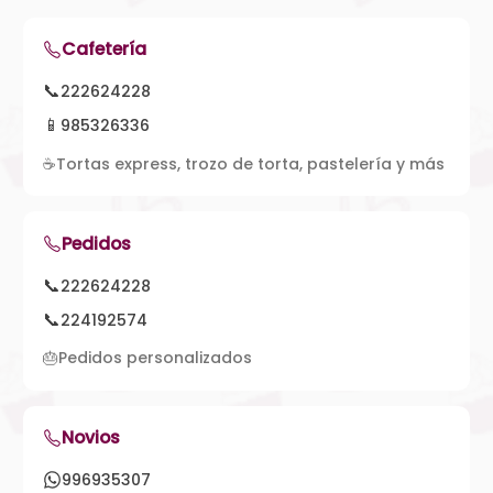
Cafetería
📞
222624228
📱
985326336
☕
Tortas express, trozo de torta, pastelería y más
Pedidos
📞
222624228
📞
224192574
🎂
Pedidos personalizados
Novios
996935307