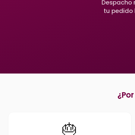
Despacho r
tu pedido 
¿Por
🎂