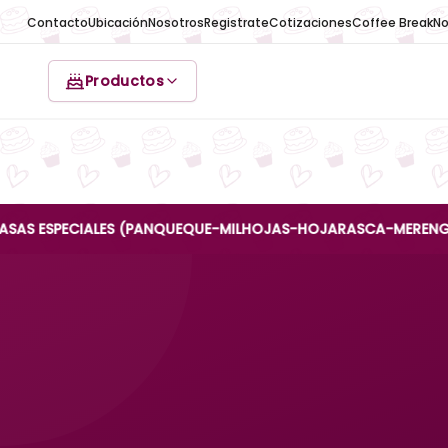
Contacto
Ubicación
Nosotros
Registrate
Cotizaciones
Coffee Break
No
Productos
ESPECIALES (PANQUEQUE-MILHOJAS-HOJARASCA-MERENGUE-REINA