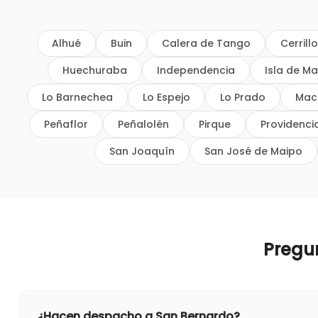
Alhué
Buin
Calera de Tango
Cerrill
Huechuraba
Independencia
Isla de Ma
Lo Barnechea
Lo Espejo
Lo Prado
Mac
Peñaflor
Peñalolén
Pirque
Providenci
San Joaquín
San José de Maipo
Pregu
¿Hacen despacho a San Bernardo?