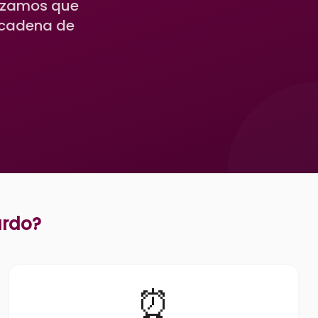
tizamos que
a cadena de
ardo
?
⏰