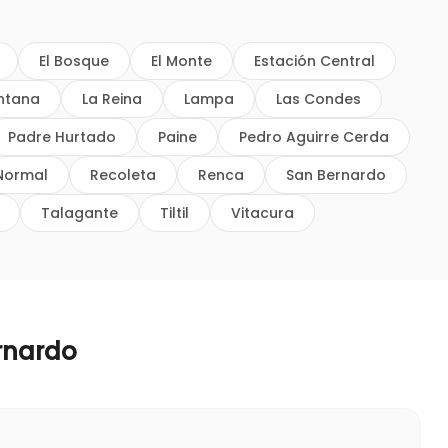
El Bosque
El Monte
Estación Central
intana
La Reina
Lampa
Las Condes
Padre Hurtado
Paine
Pedro Aguirre Cerda
Normal
Recoleta
Renca
San Bernardo
Talagante
Tiltil
Vitacura
rnardo