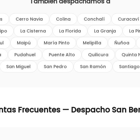
También despachamos a
os
Cerro Navia
Colina
Conchalí
Curacaví
ipo
La Cisterna
La Florida
La Granja
La P
ul
Maipú
María Pinto
Melipilla
Ñuñoa
a
Pudahuel
Puente Alto
Quilicura
Quinta 
San Miguel
San Pedro
San Ramón
Santiago
ntas Frecuentes — Despacho
San Be