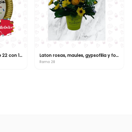
No cumpliste 40, cumpliste 22 con 18 años de experiencia
Laton rosas, maules, gypsofilia y follaje
Ramo 28