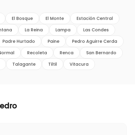
El Bosque
El Monte
Estación Central
intana
La Reina
Lampa
Las Condes
Padre Hurtado
Paine
Pedro Aguirre Cerda
Normal
Recoleta
Renca
San Bernardo
Talagante
Tiltil
Vitacura
Pedro