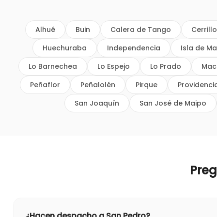
Alhué
Buin
Calera de Tango
Cerrill
Huechuraba
Independencia
Isla de Ma
Lo Barnechea
Lo Espejo
Lo Prado
Mac
Peñaflor
Peñalolén
Pirque
Providenci
San Joaquín
San José de Maipo
Pre
¿Hacen despacho a San Pedro?