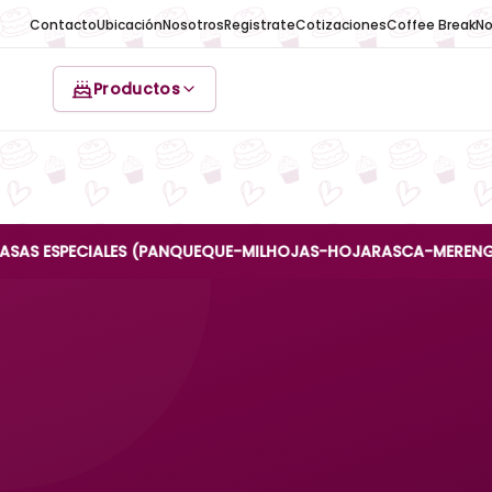
Contacto
Ubicación
Nosotros
Registrate
Cotizaciones
Coffee Break
No
Productos
PECIALES (PANQUEQUE-MILHOJAS-HOJARASCA-MERENGUE-REINA 