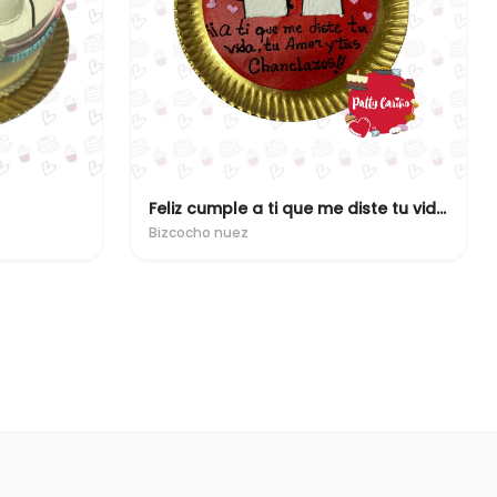
Feliz cumple a ti que me diste tu vida, tu amor y tus chanclazos!!
Bizcocho nuez