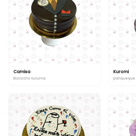
Camisa
Kuromi
Bizcocho lucuma
panqueque 