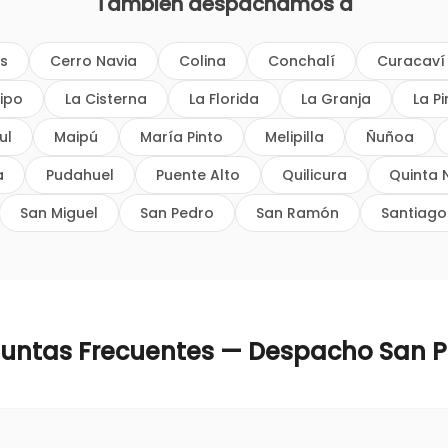
También despachamos a
os
Cerro Navia
Colina
Conchalí
Curacaví
ipo
La Cisterna
La Florida
La Granja
La P
ul
Maipú
María Pinto
Melipilla
Ñuñoa
a
Pudahuel
Puente Alto
Quilicura
Quinta 
San Miguel
San Pedro
San Ramón
Santiago
guntas Frecuentes — Despacho
San 