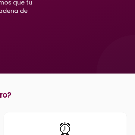
amos que tu
cadena de
ro
?
⏰