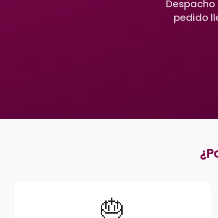
Despacho r
pedido l
¿P
🎂