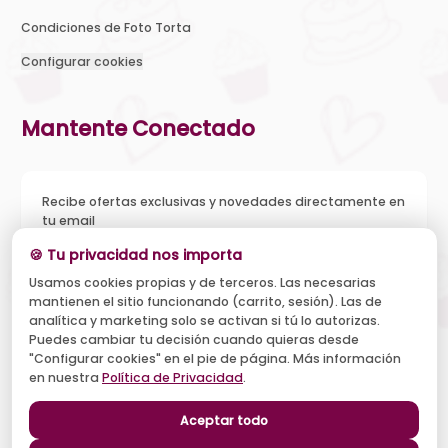
Condiciones de Foto Torta
Configurar cookies
Mantente Conectado
Recibe ofertas exclusivas y novedades directamente en
tu email
🍪 Tu privacidad nos importa
Usamos cookies propias y de terceros. Las necesarias
mantienen el sitio funcionando (carrito, sesión). Las de
Acepto recibir novedades y ofertas, y el tratamiento de mi
analítica y marketing solo se activan si tú lo autorizas.
email según la
Política de Privacidad
. Puedo darme de baja
cuando quiera.
Puedes cambiar tu decisión cuando quieras desde
"Configurar cookies" en el pie de página. Más información
Suscribirse
en nuestra
Política de Privacidad
.
Aceptar todo