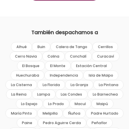
También despachamos a
Alhué
Buin
Calera de Tango
Cerrillos
Cerro Navia
Colina
Conchalí
Curacaví
El Bosque
El Monte
Estación Central
Huechuraba
Independencia
Isla de Maipo
La Cisterna
La Florida
La Granja
La Pintana
La Reina
Lampa
Las Condes
Lo Barnechea
Lo Espejo
Lo Prado
Macul
Maipú
María Pinto
Melipilla
Ñuñoa
Padre Hurtado
Paine
Pedro Aguirre Cerda
Peñaflor