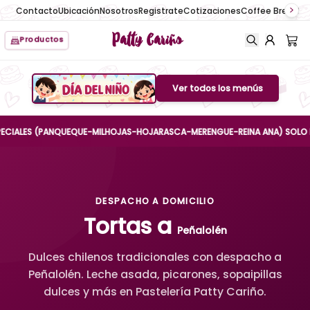
Contacto
Ubicación
Nosotros
Registrate
Cotizaciones
Coffee Break
No
Patty Cariño
Productos
Ver todos los menús
Boton de menu
LES (PANQUEQUE-MILHOJAS-HOJARASCA-MERENGUE-REINA ANA) SOLO HASTA E
DESPACHO A DOMICILIO
Tortas a
Peñalolén
Dulces chilenos tradicionales con despacho a
Peñalolén. Leche asada, picarones, sopaipillas
dulces y más en Pastelería Patty Cariño.