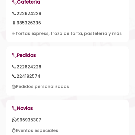
Cafetería
📞
222624228
📱
985326336
☕
Tortas express, trozo de torta, pastelería y más
Pedidos
📞
222624228
📞
224192574
🎂
Pedidos personalizados
Novios
996935307
💍
Eventos especiales