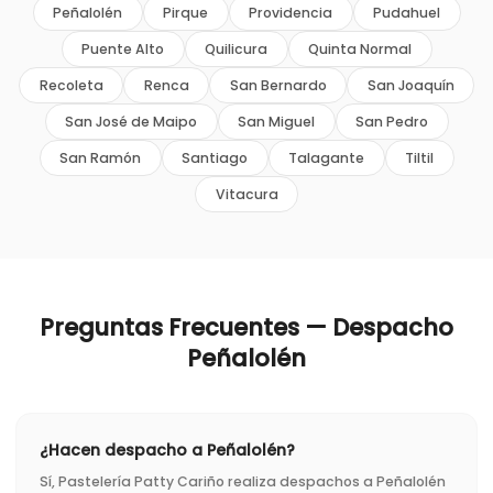
Peñalolén
Pirque
Providencia
Pudahuel
Puente Alto
Quilicura
Quinta Normal
Recoleta
Renca
San Bernardo
San Joaquín
San José de Maipo
San Miguel
San Pedro
San Ramón
Santiago
Talagante
Tiltil
Vitacura
Preguntas Frecuentes — Despacho
Peñalolén
¿Hacen despacho a Peñalolén?
Sí, Pastelería Patty Cariño realiza despachos a Peñalolén