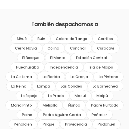
También despachamos a
Alhué
Buin
Calera de Tango
Cerrillos
Cerro Navia
Colina
Conchalí
Curacaví
El Bosque
El Monte
Estación Central
Huechuraba
Independencia
Isla de Maipo
La Cisterna
La Florida
La Granja
La Pintana
La Reina
Lampa
Las Condes
Lo Barnechea
Lo Espejo
Lo Prado
Macul
Maipú
María Pinto
Melipilla
Ñuñoa
Padre Hurtado
Paine
Pedro Aguirre Cerda
Peñaflor
Peñalolén
Pirque
Providencia
Pudahuel