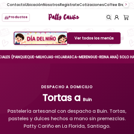
Contacto
Ubicación
Nosotros
Registrate
Cotizaciones
Coffee Break
No
Patty Cariño
Productos
Ver todos los menús
Boton de menu
S (PANQUEQUE-MILHOJAS-HOJARASCA-MERENGUE-REINA ANA) SOLO HASTA EL 
DESPACHO A DOMICILIO
Tortas a
Buin
Pastelería artesanal con despacho a Buin. Tortas,
pasteles y dulces hechos a mano sin premezclas.
Patty Cariño en La Florida, Santiago.