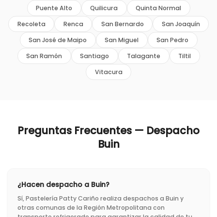
Puente Alto
Quilicura
Quinta Normal
Recoleta
Renca
San Bernardo
San Joaquín
San José de Maipo
San Miguel
San Pedro
San Ramón
Santiago
Talagante
Tiltil
Vitacura
Preguntas Frecuentes — Despacho
Buin
¿Hacen despacho a Buin?
Sí, Pastelería Patty Cariño realiza despachos a Buin y
otras comunas de la Región Metropolitana con
transporte refrigerado para garantizar la calidad de tu