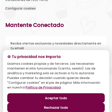
Configurar cookies
Mantente Conectado
Recibe ofertas exclusivas y novedades directamente en
tu email
🍪 Tu privacidad nos importa
Usamos cookies propias y de terceros. Las necesarias
mantienen el sitio funcionando (carrito, sesión). Las de
Acepto recibir novedades y ofertas, y el tratamiento de mi
analítica y marketing solo se activan si tú lo autorizas.
email según la
Política de Privacidad
. Puedo darme de baja
cuando quiera.
Puedes cambiar tu decisión cuando quieras desde
"Configurar cookies" en el pie de página. Más información
Suscribirse
en nuestra
Política de Privacidad
.
Aceptar todo
Síguenos
Rechazar todo