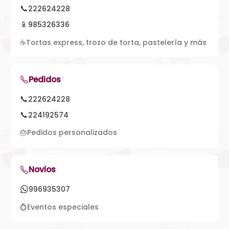
📞
222624228
📱
985326336
☕
Tortas express, trozo de torta, pastelería y más
Pedidos
📞
222624228
📞
224192574
🎂
Pedidos personalizados
Novios
996935307
💍
Eventos especiales