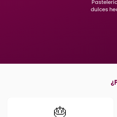
Pastelerí
dulces he
¿
🎂