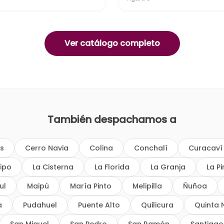
Ver catálogo completo
También despachamos a
os
Cerro Navia
Colina
Conchalí
Curacaví
ipo
La Cisterna
La Florida
La Granja
La P
ul
Maipú
María Pinto
Melipilla
Ñuñoa
a
Pudahuel
Puente Alto
Quilicura
Quinta 