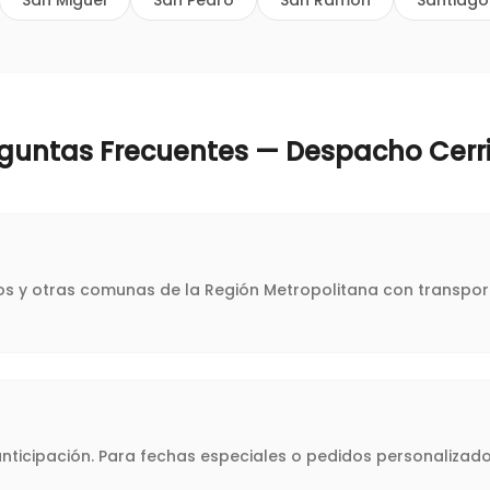
San Miguel
San Pedro
San Ramón
Santiago
guntas Frecuentes — Despacho
Cerri
llos y otras comunas de la Región Metropolitana con transpor
icipación. Para fechas especiales o pedidos personalizado