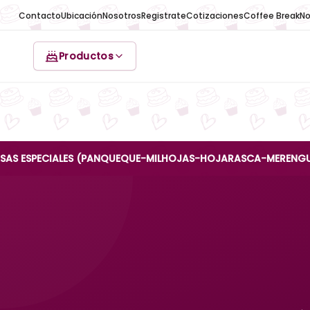
Contacto
Ubicación
Nosotros
Registrate
Cotizaciones
Coffee Break
No
Productos
ECIALES (PANQUEQUE-MILHOJAS-HOJARASCA-MERENGUE-REINA AN