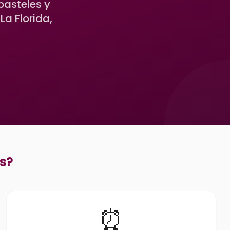
pasteles y
a Florida,
os
?
⏰