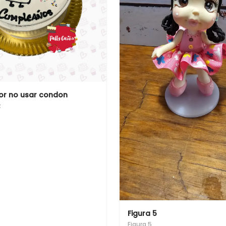
or no usar condon
z
Figura 5
Figura 5