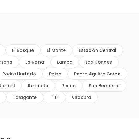
El Bosque
El Monte
Estación Central
intana
La Reina
Lampa
Las Condes
Padre Hurtado
Paine
Pedro Aguirre Cerda
Normal
Recoleta
Renca
San Bernardo
Talagante
Tiltil
Vitacura