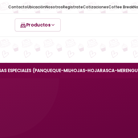
Contacto
Ubicación
Nosotros
Registrate
Cotizaciones
Coffee Break
No
Productos
CIALES (PANQUEQUE-MILHOJAS-HOJARASCA-MERENGUE-REINA AN