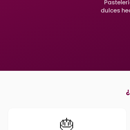
Pasteler
dulces he
¿
🎂