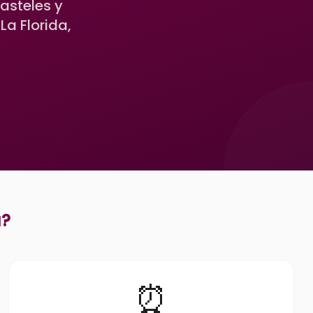
asteles y
a Florida,
a
?
⏰