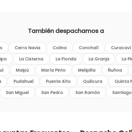
También despachamos a
os
Cerro Navia
Colina
Conchalí
Curacaví
ipo
La Cisterna
La Florida
La Granja
La P
ul
Maipú
María Pinto
Melipilla
Ñuñoa
a
Pudahuel
Puente Alto
Quilicura
Quinta 
San Miguel
San Pedro
San Ramón
Santiago