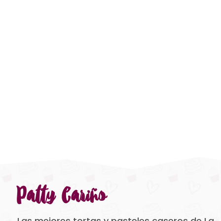
Patty Cariño
Las mejores tortas y pasteles caseros de La