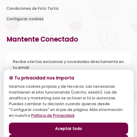
Condiciones de Foto Torta
Configurar cookies
Mantente Conectado
Recibe ofertas exclusivas y novedades directamente en
tu email
🍪 Tu privacidad nos importa
Usamos cookies propias y de terceros. Las necesarias
mantienen el sitio funcionando (carrito, sesión). Las de
Acepto recibir novedades y ofertas, y el tratamiento de mi
analítica y marketing solo se activan si tú lo autorizas.
email según la
Política de Privacidad
. Puedo darme de baja
cuando quiera.
Puedes cambiar tu decisión cuando quieras desde
"Configurar cookies" en el pie de página. Más información
Suscribirse
en nuestra
Política de Privacidad
.
Aceptar todo