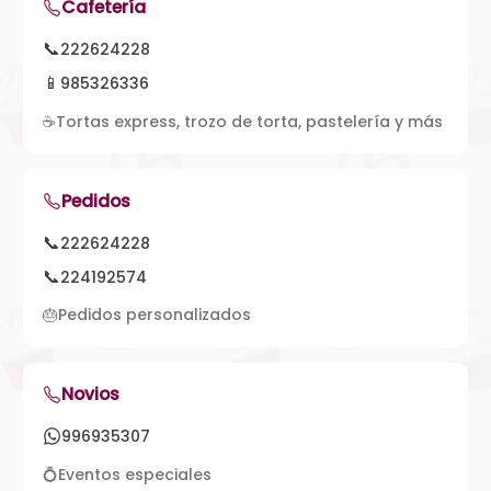
Cafetería
📞
222624228
📱
985326336
☕
Tortas express, trozo de torta, pastelería y más
Pedidos
📞
222624228
📞
224192574
🎂
Pedidos personalizados
Novios
996935307
💍
Eventos especiales