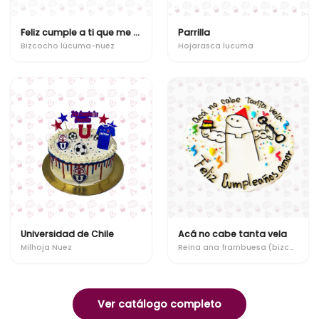
Feliz cumple a ti que me diste tu vida, tu amor y tus chanclazos!!
Parrilla
Bizcocho lúcuma-nuez
Hojarasca lucuma
Universidad de Chile
Acá no cabe tanta vela
Milhoja Nuez
Reina ana frambuesa (bizcocho-milhoja)
Ver catálogo completo