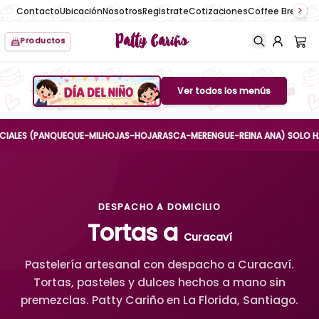
Contacto
Ubicación
Nosotros
Registrate
Cotizaciones
Coffee Break
No
Patty Cariño
Productos
Ver todos los menús
Boton de menu
ES (PANQUEQUE-MILHOJAS-HOJARASCA-MERENGUE-REINA ANA) SOLO HASTA EL
DESPACHO A DOMICILIO
Tortas a
Curacaví
Pastelería artesanal con despacho a Curacaví.
Tortas, pasteles y dulces hechos a mano sin
premezclas. Patty Cariño en La Florida, Santiago.