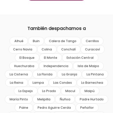
También despachamos a
Alhué
Buin
Calera de Tango
Cerrillos
Cerro Navia
Colina
Conchalí
Curacaví
El Bosque
El Monte
Estación Central
Huechuraba
Independencia
Isla de Maipo
La Cisterna
La Florida
La Granja
La Pintana
La Reina
Lampa
Las Condes
Lo Barnechea
Lo Espejo
Lo Prado
Macul
Maipú
María Pinto
Melipilla
Ñuñoa
Padre Hurtado
Paine
Pedro Aguirre Cerda
Peñaflor