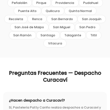
Peñalolén
Pirque
Providencia
Pudahuel
Puente Alto
Quilicura
Quinta Normal
Recoleta
Renca
San Bernardo
San Joaquín
San José de Maipo
San Miguel
San Pedro
San Ramón
Santiago
Talagante
Tiltil
Vitacura
Preguntas Frecuentes — Despacho
Curacaví
¿Hacen despacho a Curacaví?
Sí, Pastelería Patty Cariño realiza despachos a Curacaví y