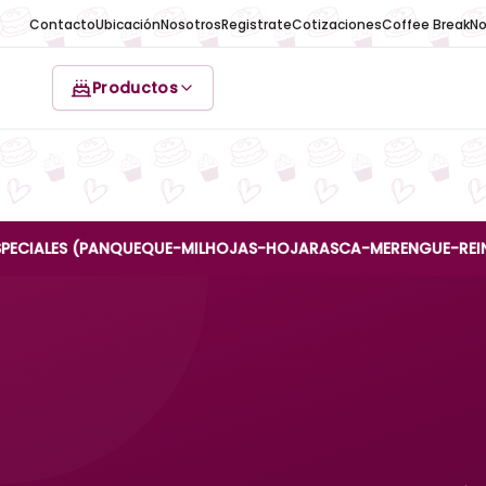
Contacto
Ubicación
Nosotros
Registrate
Cotizaciones
Coffee Break
No
Productos
ES (PANQUEQUE-MILHOJAS-HOJARASCA-MERENGUE-REINA ANA) SO