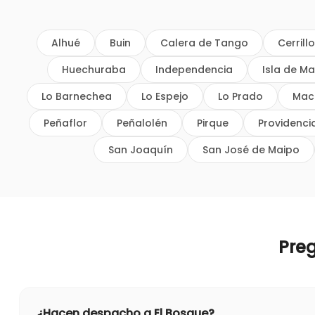
Alhué
Buin
Calera de Tango
Cerrill
Huechuraba
Independencia
Isla de Ma
Lo Barnechea
Lo Espejo
Lo Prado
Mac
Peñaflor
Peñalolén
Pirque
Providenci
San Joaquín
San José de Maipo
Pre
¿Hacen despacho a El Bosque?