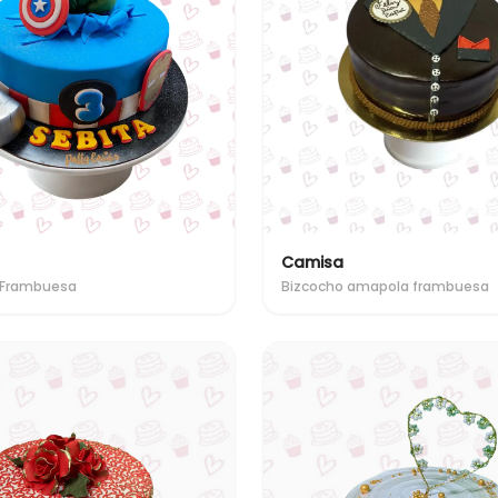
Camisa
 Frambuesa
Bizcocho amapola frambuesa