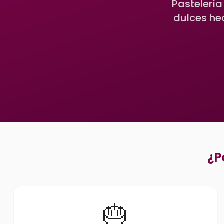
Pastelería
dulces he
¿P
🎂