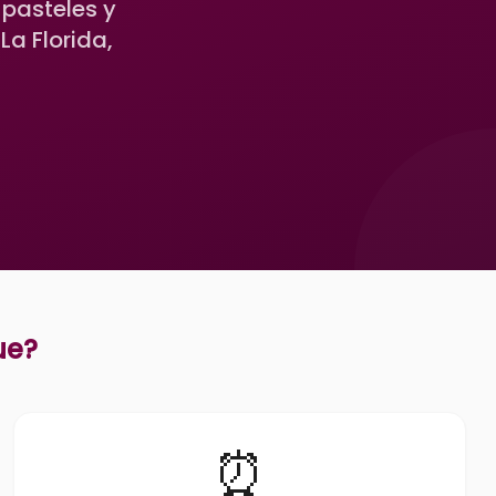
 pasteles y
a Florida,
ue
?
⏰