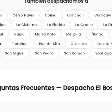
También despachamos a
os
Cerro Navia
Colina
Conchalí
Curacaví
ipo
La Cisterna
La Florida
La Granja
La P
ul
Maipú
María Pinto
Melipilla
Ñuñoa
a
Pudahuel
Puente Alto
Quilicura
Quinta 
San Miguel
San Pedro
San Ramón
Santiago
guntas Frecuentes — Despacho
El B