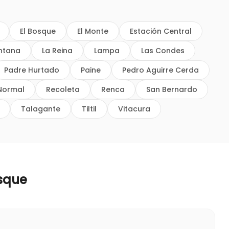
El Bosque
El Monte
Estación Central
intana
La Reina
Lampa
Las Condes
Padre Hurtado
Paine
Pedro Aguirre Cerda
Normal
Recoleta
Renca
San Bernardo
Talagante
Tiltil
Vitacura
osque