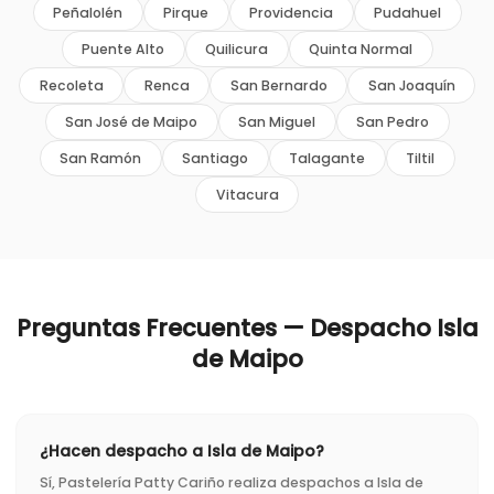
Peñalolén
Pirque
Providencia
Pudahuel
Puente Alto
Quilicura
Quinta Normal
Recoleta
Renca
San Bernardo
San Joaquín
San José de Maipo
San Miguel
San Pedro
San Ramón
Santiago
Talagante
Tiltil
Vitacura
Preguntas Frecuentes — Despacho
Isla
de Maipo
¿Hacen despacho a Isla de Maipo?
Sí, Pastelería Patty Cariño realiza despachos a Isla de