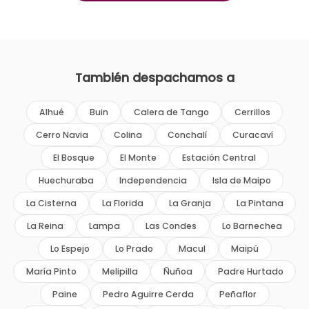
También despachamos a
Alhué
Buin
Calera de Tango
Cerrillos
Cerro Navia
Colina
Conchalí
Curacaví
El Bosque
El Monte
Estación Central
Huechuraba
Independencia
Isla de Maipo
La Cisterna
La Florida
La Granja
La Pintana
La Reina
Lampa
Las Condes
Lo Barnechea
Lo Espejo
Lo Prado
Macul
Maipú
María Pinto
Melipilla
Ñuñoa
Padre Hurtado
Paine
Pedro Aguirre Cerda
Peñaflor