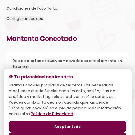
Condiciones de Foto Torta
Configurar cookies
Mantente Conectado
Recibe ofertas exclusivas y novedades directamente en
tu email
🍪 Tu privacidad nos importa
Usamos cookies propias y de terceros. Las necesarias
mantienen el sitio funcionando (carrito, sesión). Las de
Acepto recibir novedades y ofertas, y el tratamiento de mi
analítica y marketing solo se activan si tú lo autorizas.
email según la
Política de Privacidad
. Puedo darme de baja
cuando quiera.
Puedes cambiar tu decisión cuando quieras desde
"Configurar cookies" en el pie de página. Más información
Suscribirse
en nuestra
Política de Privacidad
.
Aceptar todo