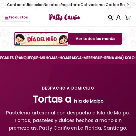
Contacto
Ubicación
Nosotros
Registrate
Cotizaciones
Coffee Break
No
Patty Cariño
Productos
Ver todos los menús
Boton de menu
LES (PANQUEQUE-MILHOJAS-HOJARASCA-MERENGUE-REINA ANA) SOLO HASTA E
DESPACHO A DOMICILIO
Tortas a
Isla de Maipo
Pastelería artesanal con despacho a Isla de Maipo.
Tortas, pasteles y dulces hechos a mano sin
premezclas. Patty Cariño en La Florida, Santiago.