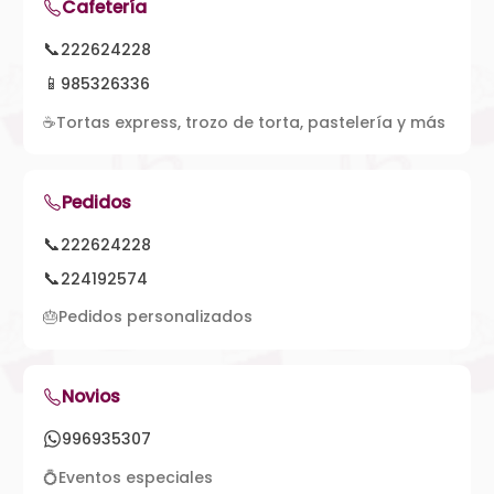
Cafetería
📞
222624228
📱
985326336
☕
Tortas express, trozo de torta, pastelería y más
Pedidos
📞
222624228
📞
224192574
🎂
Pedidos personalizados
Novios
996935307
💍
Eventos especiales