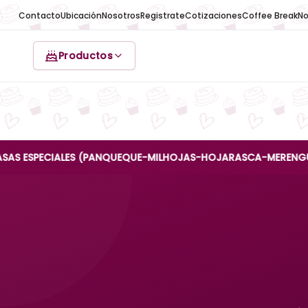
Contacto
Ubicación
Nosotros
Registrate
Cotizaciones
Coffee Break
No
Productos
ECIALES (PANQUEQUE-MILHOJAS-HOJARASCA-MERENGUE-REINA AN