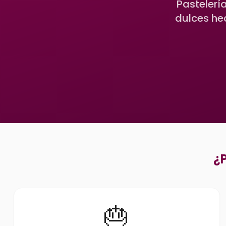
Pastelerí
dulces he
¿P
🎂