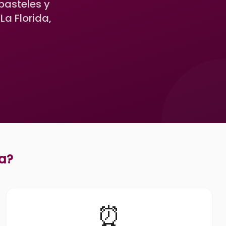
pasteles y
a Florida,
a
?
⏰