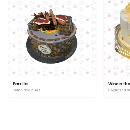
Parrilla
Winnie th
Reina ana nuez
Hojarasca N