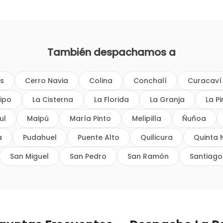
También despachamos a
os
Cerro Navia
Colina
Conchalí
Curacaví
ipo
La Cisterna
La Florida
La Granja
La P
ul
Maipú
María Pinto
Melipilla
Ñuñoa
a
Pudahuel
Puente Alto
Quilicura
Quinta 
San Miguel
San Pedro
San Ramón
Santiago