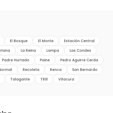
El Bosque
El Monte
Estación Central
intana
La Reina
Lampa
Las Condes
Padre Hurtado
Paine
Pedro Aguirre Cerda
Normal
Recoleta
Renca
San Bernardo
Talagante
Tiltil
Vitacura