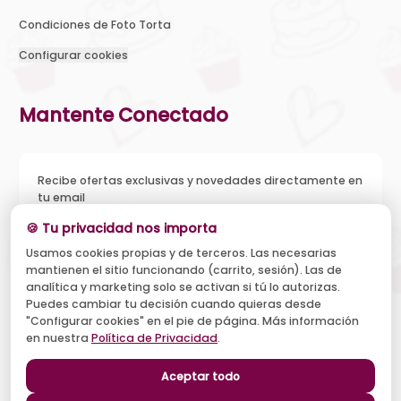
Condiciones de Foto Torta
Configurar cookies
Mantente Conectado
Recibe ofertas exclusivas y novedades directamente en
tu email
🍪 Tu privacidad nos importa
Usamos cookies propias y de terceros. Las necesarias
mantienen el sitio funcionando (carrito, sesión). Las de
Acepto recibir novedades y ofertas, y el tratamiento de mi
analítica y marketing solo se activan si tú lo autorizas.
email según la
Política de Privacidad
. Puedo darme de baja
cuando quiera.
Puedes cambiar tu decisión cuando quieras desde
"Configurar cookies" en el pie de página. Más información
Suscribirse
en nuestra
Política de Privacidad
.
Aceptar todo