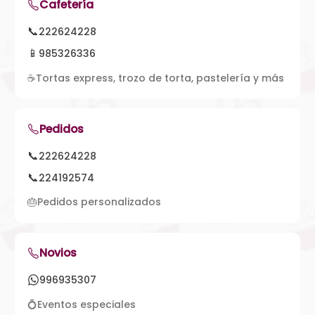
Cafetería
📞
222624228
📱
985326336
☕
Tortas express, trozo de torta, pastelería y más
Pedidos
📞
222624228
📞
224192574
🎂
Pedidos personalizados
Novios
996935307
💍
Eventos especiales