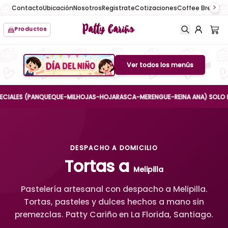
Contacto
Ubicación
Nosotros
Registrate
Cotizaciones
Coffee Break
No
Patty Cariño
Productos
Ver todos los menús
Boton de menu
LES (PANQUEQUE-MILHOJAS-HOJARASCA-MERENGUE-REINA ANA) SOLO HASTA E
DESPACHO A DOMICILIO
Tortas a
Melipilla
Pastelería artesanal con despacho a Melipilla.
Tortas, pasteles y dulces hechos a mano sin
premezclas. Patty Cariño en La Florida, Santiago.