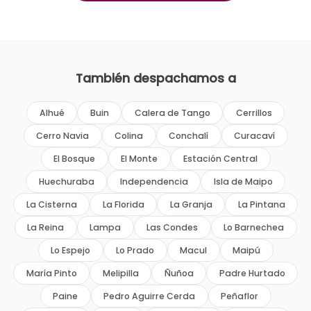
También despachamos a
Alhué
Buin
Calera de Tango
Cerrillos
Cerro Navia
Colina
Conchalí
Curacaví
El Bosque
El Monte
Estación Central
Huechuraba
Independencia
Isla de Maipo
La Cisterna
La Florida
La Granja
La Pintana
La Reina
Lampa
Las Condes
Lo Barnechea
Lo Espejo
Lo Prado
Macul
Maipú
María Pinto
Melipilla
Ñuñoa
Padre Hurtado
Paine
Pedro Aguirre Cerda
Peñaflor