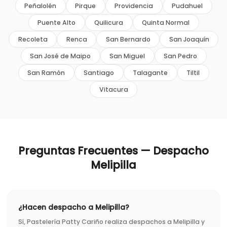
Peñalolén
Pirque
Providencia
Pudahuel
Puente Alto
Quilicura
Quinta Normal
Recoleta
Renca
San Bernardo
San Joaquín
San José de Maipo
San Miguel
San Pedro
San Ramón
Santiago
Talagante
Tiltil
Vitacura
Preguntas Frecuentes — Despacho
Melipilla
¿Hacen despacho a Melipilla?
Sí, Pastelería Patty Cariño realiza despachos a Melipilla y