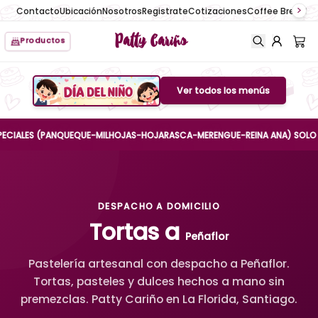
Contacto
Ubicación
Nosotros
Registrate
Cotizaciones
Coffee Break
No
Patty Cariño
Productos
Ver todos los menús
Boton de menu
LES (PANQUEQUE-MILHOJAS-HOJARASCA-MERENGUE-REINA ANA) SOLO HASTA E
DESPACHO A DOMICILIO
Tortas a
Peñaflor
Pastelería artesanal con despacho a Peñaflor.
Tortas, pasteles y dulces hechos a mano sin
premezclas. Patty Cariño en La Florida, Santiago.