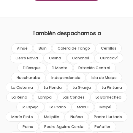
También despachamos a
Alhué
Buin
Calera de Tango
Cerrillos
Cerro Navia
Colina
Conchalí
Curacaví
El Bosque
El Monte
Estación Central
Huechuraba
Independencia
Isla de Maipo
La Cisterna
La Florida
La Granja
La Pintana
La Reina
Lampa
Las Condes
Lo Barnechea
Lo Espejo
Lo Prado
Macul
Maipú
María Pinto
Melipilla
Ñuñoa
Padre Hurtado
Paine
Pedro Aguirre Cerda
Peñaflor