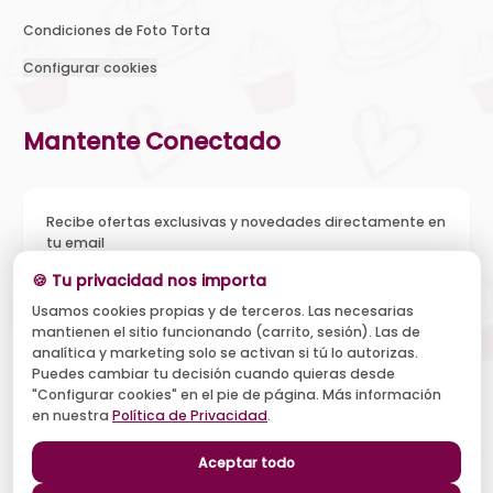
Condiciones de Foto Torta
Configurar cookies
Mantente Conectado
Recibe ofertas exclusivas y novedades directamente en
tu email
🍪 Tu privacidad nos importa
Usamos cookies propias y de terceros. Las necesarias
mantienen el sitio funcionando (carrito, sesión). Las de
Acepto recibir novedades y ofertas, y el tratamiento de mi
analítica y marketing solo se activan si tú lo autorizas.
email según la
Política de Privacidad
. Puedo darme de baja
cuando quiera.
Puedes cambiar tu decisión cuando quieras desde
"Configurar cookies" en el pie de página. Más información
Suscribirse
en nuestra
Política de Privacidad
.
Aceptar todo