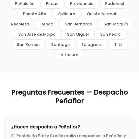
Peñalolén
Pirque
Providencia
Pudahuel
Puente Alto
Quilicura
Quinta Normal
Recoleta
Renca
San Bernardo
San Joaquín
San José de Maipo
San Miguel
San Pedro
San Ramón
Santiago
Talagante
Tiltil
Vitacura
Preguntas Frecuentes — Despacho
Peñaflor
¿Hacen despacho a Peñaflor?
Sí, Pastelería Patty Cariño realiza despachos a Peñaflor y