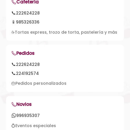
Cafetería
📞
222624228
📱
985326336
☕
Tortas express, trozo de torta, pastelería y más
Pedidos
📞
222624228
📞
224192574
🎂
Pedidos personalizados
Novios
996935307
💍
Eventos especiales