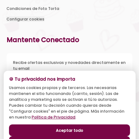
Condiciones de Foto Torta
Configurar cookies
Mantente Conectado
Recibe ofertas exclusivas y novedades directamente en
tu email
🍪 Tu privacidad nos importa
Usamos cookies propias y de terceros. Las necesarias
mantienen el sitio funcionando (carrito, sesión). Las de
Acepto recibir novedades y ofertas, y el tratamiento de mi
analítica y marketing solo se activan si tú lo autorizas.
email según la
Política de Privacidad
. Puedo darme de baja
cuando quiera.
Puedes cambiar tu decisión cuando quieras desde
"Configurar cookies" en el pie de página. Más información
Suscribirse
en nuestra
Política de Privacidad
.
Aceptar todo