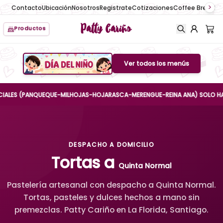
Contacto
Ubicación
Nosotros
Registrate
Cotizaciones
Coffee Break
No
Patty Cariño
Productos
Ver todos los menús
Boton de menu
S (PANQUEQUE-MILHOJAS-HOJARASCA-MERENGUE-REINA ANA) SOLO HASTA EL 
DESPACHO A DOMICILIO
Tortas a
Quinta Normal
Pastelería artesanal con despacho a Quinta Normal.
Tortas, pasteles y dulces hechos a mano sin
premezclas. Patty Cariño en La Florida, Santiago.