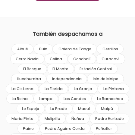
También despachamos a
Alhué
Buin
Calera de Tango
Cerrillos
Cerro Navia
Colina
Conchalí
Curacaví
El Bosque
El Monte
Estación Central
Huechuraba
Independencia
Isla de Maipo
La Cisterna
La Florida
La Granja
La Pintana
La Reina
Lampa
Las Condes
Lo Barnechea
Lo Espejo
Lo Prado
Macul
Maipú
María Pinto
Melipilla
Ñuñoa
Padre Hurtado
Paine
Pedro Aguirre Cerda
Peñaflor