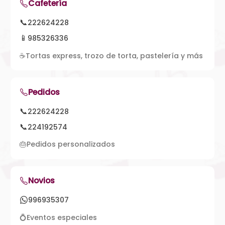
Cafetería
📞
222624228
📱
985326336
☕
Tortas express, trozo de torta, pastelería y más
Pedidos
📞
222624228
📞
224192574
🎂
Pedidos personalizados
Novios
996935307
💍
Eventos especiales