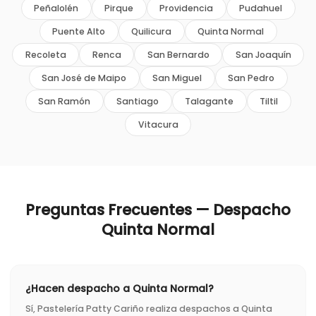
Peñalolén
Pirque
Providencia
Pudahuel
Puente Alto
Quilicura
Quinta Normal
Recoleta
Renca
San Bernardo
San Joaquín
San José de Maipo
San Miguel
San Pedro
San Ramón
Santiago
Talagante
Tiltil
Vitacura
Preguntas Frecuentes — Despacho
Quinta Normal
¿Hacen despacho a Quinta Normal?
Sí, Pastelería Patty Cariño realiza despachos a Quinta