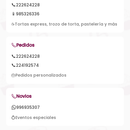
📞
222624228
📱
985326336
☕
Tortas express, trozo de torta, pastelería y más
Pedidos
📞
222624228
📞
224192574
🎂
Pedidos personalizados
Novios
996935307
💍
Eventos especiales