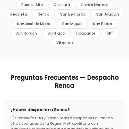
Puente Alto
Quilicura
Quinta Normal
Recoleta
Renca
San Bernardo
San Joaquín
San José de Maipo
San Miguel
San Pedro
San Ramón
Santiago
Talagante
Tiltil
Vitacura
Preguntas Frecuentes — Despacho
Renca
¿Hacen despacho a Renca?
Sí, Pastelería Patty Cariño realiza despachos a Renca y
otras comunas de la Región Metropolitana con
transporte refrigerado para garantizar la calidad de tu