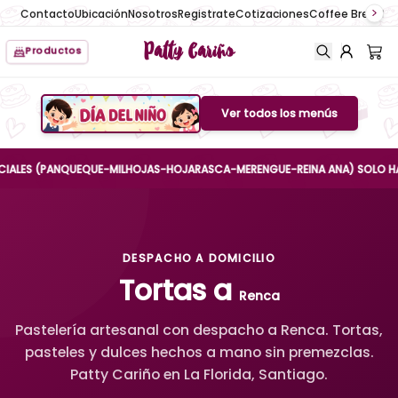
Contacto
Ubicación
Nosotros
Registrate
Cotizaciones
Coffee Break
No
Patty Cariño
Productos
Ver todos los menús
Boton de menu
S (PANQUEQUE-MILHOJAS-HOJARASCA-MERENGUE-REINA ANA) SOLO HASTA EL 
DESPACHO A DOMICILIO
Tortas a
Renca
Pastelería artesanal con despacho a Renca. Tortas,
pasteles y dulces hechos a mano sin premezclas.
Patty Cariño en La Florida, Santiago.