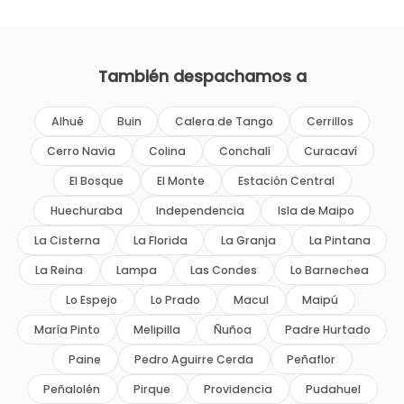
También despachamos a
Alhué
Buin
Calera de Tango
Cerrillos
Cerro Navia
Colina
Conchalí
Curacaví
El Bosque
El Monte
Estación Central
Huechuraba
Independencia
Isla de Maipo
La Cisterna
La Florida
La Granja
La Pintana
La Reina
Lampa
Las Condes
Lo Barnechea
Lo Espejo
Lo Prado
Macul
Maipú
María Pinto
Melipilla
Ñuñoa
Padre Hurtado
Paine
Pedro Aguirre Cerda
Peñaflor
Peñalolén
Pirque
Providencia
Pudahuel