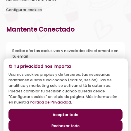
Configurar cookies
Mantente Conectado
Recibe ofertas exclusivas y novedades directamente en
tu email
🍪 Tu privacidad nos importa
Usamos cookies propias y de terceros. Las necesarias
mantienen el sitio funcionando (carrito, sesión). Las de
Acepto recibir novedades y ofertas, y el tratamiento de mi
analítica y marketing solo se activan si tú lo autorizas.
email según la
Política de Privacidad
. Puedo darme de baja
cuando quiera.
Puedes cambiar tu decisión cuando quieras desde
"Configurar cookies" en el pie de página. Más información
Suscribirse
en nuestra
Política de Privacidad
.
Aceptar todo
Síguenos
Rechazar todo