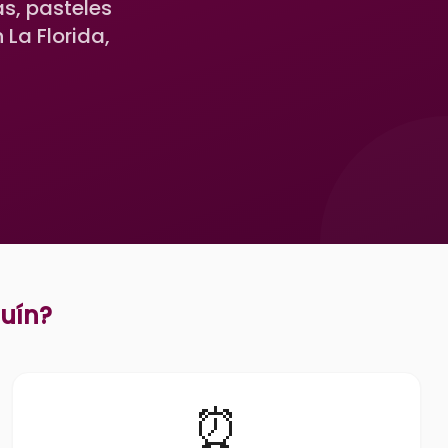
s, pasteles
La Florida,
uín
?
⏰