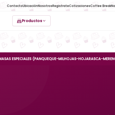
Contacto
Ubicación
Nosotros
Registrate
Cotizaciones
Coffee Break
No
Productos
 ESPECIALES (PANQUEQUE-MILHOJAS-HOJARASCA-MERENGUE-REIN