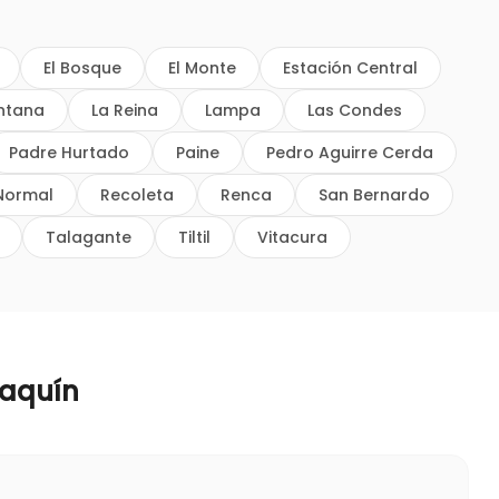
El Bosque
El Monte
Estación Central
intana
La Reina
Lampa
Las Condes
Padre Hurtado
Paine
Pedro Aguirre Cerda
Normal
Recoleta
Renca
San Bernardo
Talagante
Tiltil
Vitacura
oaquín