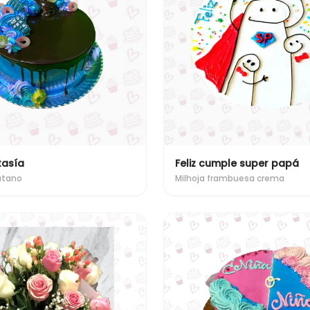
tasía
Feliz cumple super papá
atano
Milhoja frambuesa crema