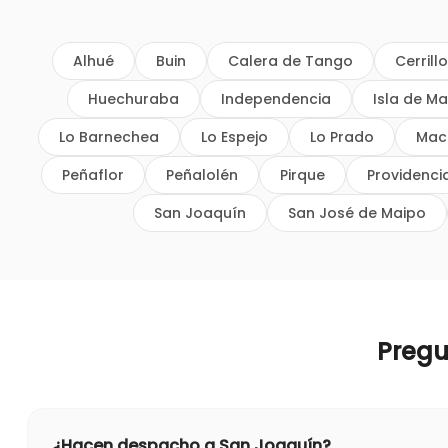
Alhué
Buin
Calera de Tango
Cerrill
Huechuraba
Independencia
Isla de Ma
Lo Barnechea
Lo Espejo
Lo Prado
Mac
Peñaflor
Peñalolén
Pirque
Providenci
San Joaquín
San José de Maipo
Pregu
¿Hacen despacho a San Joaquín?