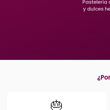
Pastelería
y dulces h
¿Por
🎂