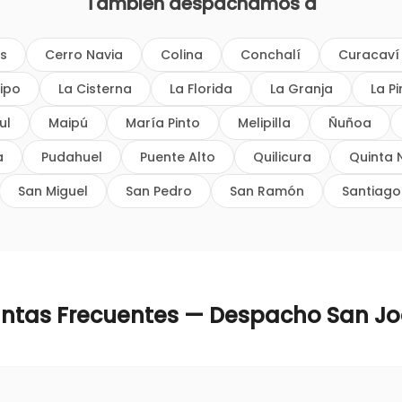
También despachamos a
os
Cerro Navia
Colina
Conchalí
Curacaví
ipo
La Cisterna
La Florida
La Granja
La P
ul
Maipú
María Pinto
Melipilla
Ñuñoa
a
Pudahuel
Puente Alto
Quilicura
Quinta 
San Miguel
San Pedro
San Ramón
Santiago
ntas Frecuentes — Despacho
San J