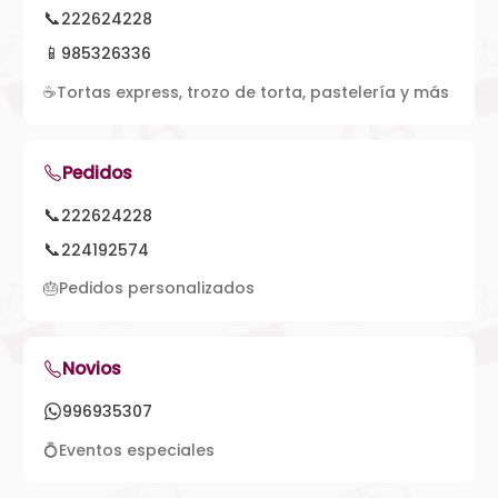
📞
222624228
📱
985326336
☕
Tortas express, trozo de torta, pastelería y más
Pedidos
📞
222624228
📞
224192574
🎂
Pedidos personalizados
Novios
996935307
💍
Eventos especiales