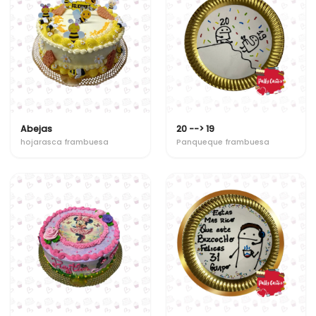
Abejas
20 --> 19
hojarasca frambuesa
Panqueque frambuesa