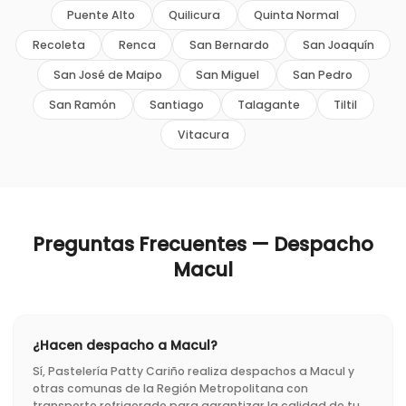
Puente Alto
Quilicura
Quinta Normal
Recoleta
Renca
San Bernardo
San Joaquín
San José de Maipo
San Miguel
San Pedro
San Ramón
Santiago
Talagante
Tiltil
Vitacura
Preguntas Frecuentes — Despacho
Macul
¿Hacen despacho a Macul?
Sí, Pastelería Patty Cariño realiza despachos a Macul y
otras comunas de la Región Metropolitana con
transporte refrigerado para garantizar la calidad de tu