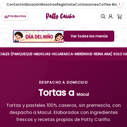
Contacto
Ubicación
Nosotros
Registrate
Cotizaciones
Coffee Break
No
Patty Cariño
Productos
Ver todos los menús
Boton de menu
S (PANQUEQUE-MILHOJAS-HOJARASCA-MERENGUE-REINA ANA) SOLO HASTA EL 
DESPACHO A DOMICILIO
Tortas a
Macul
Tortas y pasteles 100% caseros, sin premezcla, con
despacho a Macul. Elaborados con ingredientes
frescos y recetas propias de Patty Cariño.