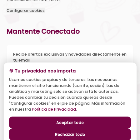
Configurar cookies
Mantente Conectado
Recibe ofertas exclusivas y novedades directamente en
tu email
🍪 Tu privacidad nos importa
Usamos cookies propias y de terceros. Las necesarias
mantienen el sitio funcionando (carrito, sesión). Las de
Acepto recibir novedades y ofertas, y el tratamiento de mi
analítica y marketing solo se activan si tú lo autorizas.
email según la
Política de Privacidad
. Puedo darme de baja
cuando quiera.
Puedes cambiar tu decisión cuando quieras desde
"Configurar cookies" en el pie de página. Más información
Suscribirse
en nuestra
Política de Privacidad
.
Aceptar todo
Síguenos
Rechazar todo