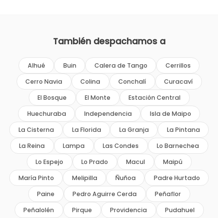
También despachamos a
Alhué
Buin
Calera de Tango
Cerrillos
Cerro Navia
Colina
Conchalí
Curacaví
El Bosque
El Monte
Estación Central
Huechuraba
Independencia
Isla de Maipo
La Cisterna
La Florida
La Granja
La Pintana
La Reina
Lampa
Las Condes
Lo Barnechea
Lo Espejo
Lo Prado
Macul
Maipú
María Pinto
Melipilla
Ñuñoa
Padre Hurtado
Paine
Pedro Aguirre Cerda
Peñaflor
Peñalolén
Pirque
Providencia
Pudahuel