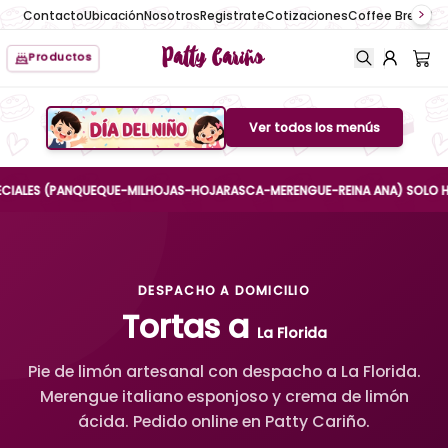
Contacto
Ubicación
Nosotros
Registrate
Cotizaciones
Coffee Break
No
Patty Cariño
Productos
Ver todos los menús
Boton de menu
ES (PANQUEQUE-MILHOJAS-HOJARASCA-MERENGUE-REINA ANA) SOLO HASTA EL
DESPACHO A DOMICILIO
Tortas a
La Florida
Pie de limón artesanal con despacho a La Florida.
Merengue italiano esponjoso y crema de limón
ácida. Pedido online en Patty Cariño.