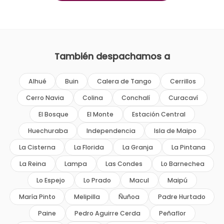
También despachamos a
Alhué
Buin
Calera de Tango
Cerrillos
Cerro Navia
Colina
Conchalí
Curacaví
El Bosque
El Monte
Estación Central
Huechuraba
Independencia
Isla de Maipo
La Cisterna
La Florida
La Granja
La Pintana
La Reina
Lampa
Las Condes
Lo Barnechea
Lo Espejo
Lo Prado
Macul
Maipú
María Pinto
Melipilla
Ñuñoa
Padre Hurtado
Paine
Pedro Aguirre Cerda
Peñaflor