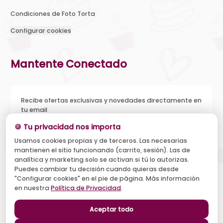
Condiciones de Foto Torta
Configurar cookies
Mantente Conectado
Recibe ofertas exclusivas y novedades directamente en
tu email
🍪 Tu privacidad nos importa
Usamos cookies propias y de terceros. Las necesarias
mantienen el sitio funcionando (carrito, sesión). Las de
Acepto recibir novedades y ofertas, y el tratamiento de mi
analítica y marketing solo se activan si tú lo autorizas.
email según la
Política de Privacidad
. Puedo darme de baja
cuando quiera.
Puedes cambiar tu decisión cuando quieras desde
"Configurar cookies" en el pie de página. Más información
Suscribirse
en nuestra
Política de Privacidad
.
Aceptar todo