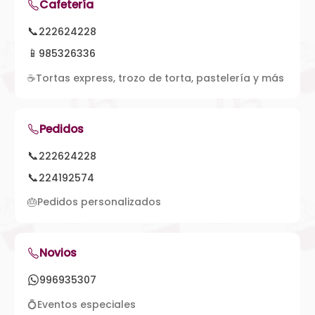
Cafetería
📞
222624228
📱
985326336
☕
Tortas express, trozo de torta, pastelería y más
Pedidos
📞
222624228
📞
224192574
🎂
Pedidos personalizados
Novios
996935307
💍
Eventos especiales