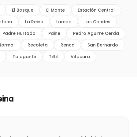
El Bosque
El Monte
Estación Central
intana
La Reina
Lampa
Las Condes
Padre Hurtado
Paine
Pedro Aguirre Cerda
Normal
Recoleta
Renca
San Bernardo
Talagante
Tiltil
Vitacura
eina