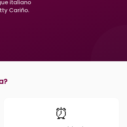
ue italiano
tty Cariño.
a
?
⏰