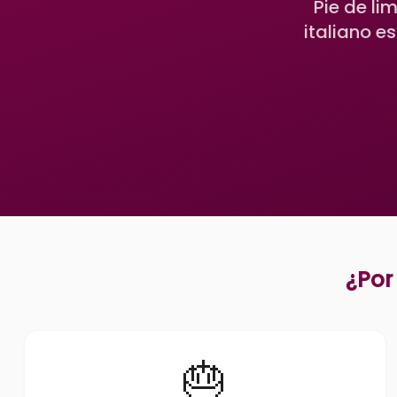
Pie de l
italiano e
¿Por
🎂