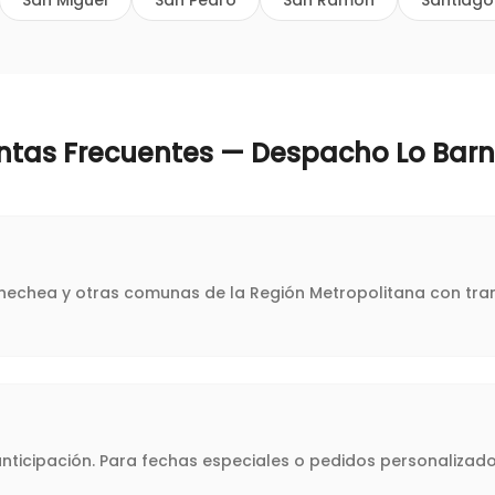
San Miguel
San Pedro
San Ramón
Santiago
ntas Frecuentes — Despacho
Lo Bar
arnechea y otras comunas de la Región Metropolitana con tran
icipación. Para fechas especiales o pedidos personalizado