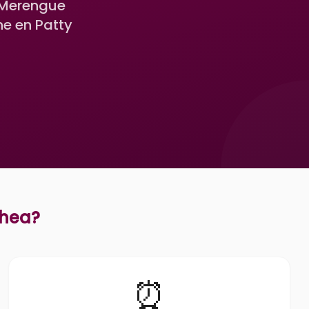
 Merengue
ne en Patty
chea
?
⏰