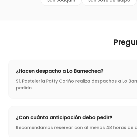
San Joaquín
San José de Maipo
Pregu
¿Hacen despacho a Lo Barnechea?
Sí, Pastelería Patty Cariño realiza despachos a Lo B
pedido.
¿Con cuánta anticipación debo pedir?
Recomendamos reservar con al menos 48 horas de ant