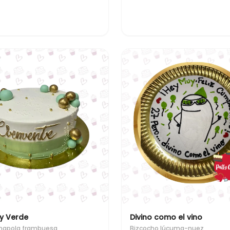
y Verde
Divino como el vino
mapola frambuesa
Bizcocho lúcuma-nuez