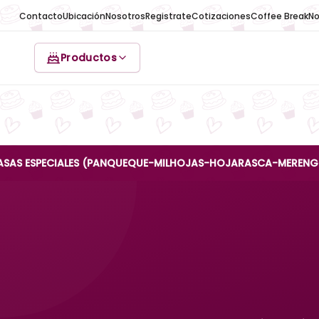
Contacto
Ubicación
Nosotros
Registrate
Cotizaciones
Coffee Break
No
Productos
PECIALES (PANQUEQUE-MILHOJAS-HOJARASCA-MERENGUE-REINA A