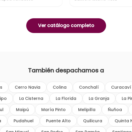
Ver catálogo completo
También despachamos a
os
Cerro Navia
Colina
Conchalí
Curacaví
ipo
La Cisterna
La Florida
La Granja
La P
ul
Maipú
María Pinto
Melipilla
Ñuñoa
a
Pudahuel
Puente Alto
Quilicura
Quinta 