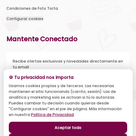
Condiciones de Foto Torta
Configurar cookies
Mantente Conectado
Recibe ofertas exclusivas y novedades directamente en
tu email
🍪 Tu privacidad nos importa
Usamos cookies propias y de terceros. Las necesarias
mantienen el sitio funcionando (carrito, sesión). Las de
Acepto recibir novedades y ofertas, y el tratamiento de mi
analítica y marketing solo se activan si tú lo autorizas.
email según la
Política de Privacidad
. Puedo darme de baja
cuando quiera.
Puedes cambiar tu decisión cuando quieras desde
"Configurar cookies" en el pie de página. Más información
Suscribirse
en nuestra
Política de Privacidad
.
Aceptar todo