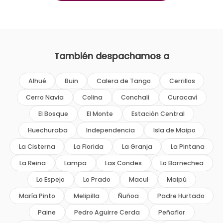
También despachamos a
Alhué
Buin
Calera de Tango
Cerrillos
Cerro Navia
Colina
Conchalí
Curacaví
El Bosque
El Monte
Estación Central
Huechuraba
Independencia
Isla de Maipo
La Cisterna
La Florida
La Granja
La Pintana
La Reina
Lampa
Las Condes
Lo Barnechea
Lo Espejo
Lo Prado
Macul
Maipú
María Pinto
Melipilla
Ñuñoa
Padre Hurtado
Paine
Pedro Aguirre Cerda
Peñaflor