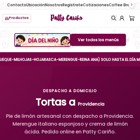
Contacto
Ubicación
Nosotros
Registrate
Cotizaciones
Coffee Break
No
Patty Cariño
Productos
Ver todos los menús
Boton de menu
E-MILHOJAS-HOJARASCA-MERENGUE-REINA ANA) SOLO HASTA EL DÍA MIÉRCOL
DESPACHO A DOMICILIO
Tortas a
Providencia
Pie de limón artesanal con despacho a Providencia.
Merengue italiano esponjoso y crema de limón
ácida. Pedido online en Patty Cariño.