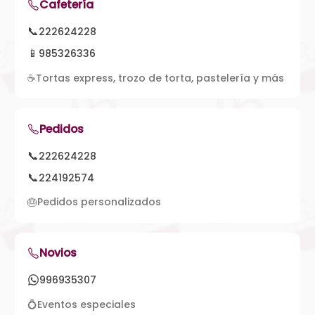
Cafetería
📞
222624228
📱
985326336
☕
Tortas express, trozo de torta, pastelería y más
Pedidos
📞
222624228
📞
224192574
🎂
Pedidos personalizados
Novios
996935307
💍
Eventos especiales