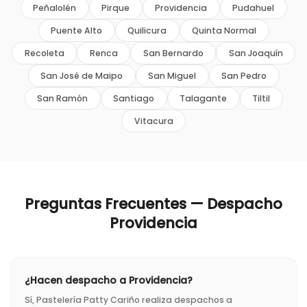
Peñalolén
Pirque
Providencia
Pudahuel
Puente Alto
Quilicura
Quinta Normal
Recoleta
Renca
San Bernardo
San Joaquín
San José de Maipo
San Miguel
San Pedro
San Ramón
Santiago
Talagante
Tiltil
Vitacura
Preguntas Frecuentes — Despacho
Providencia
¿Hacen despacho a Providencia?
Sí, Pastelería Patty Cariño realiza despachos a