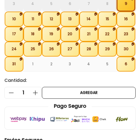
3
4
5
6
7
8
9
🏠
🏠
🏠
🏠
🏠
🏠
🏠
10
11
12
13
14
15
16
🏠
🏠
🏠
🏠
🏠
🏠
🏠
17
18
19
20
21
22
23
🏠
🏠
🏠
🏠
🏠
🏠
🏠
24
25
26
27
28
29
30
🏠
🏠
31
1
2
3
4
5
6
Cantidad:
1
AGREGAR
Pago Seguro