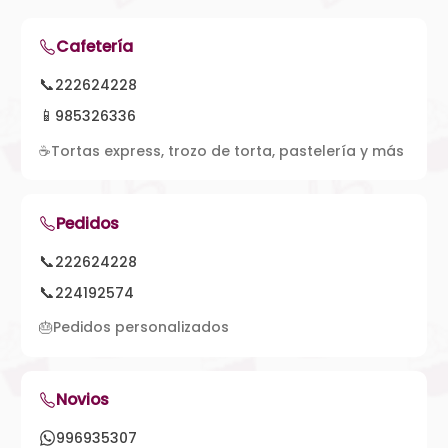
Cafetería
📞
222624228
📱
985326336
☕
Tortas express, trozo de torta, pastelería y más
Pedidos
📞
222624228
📞
224192574
🎂
Pedidos personalizados
Novios
996935307