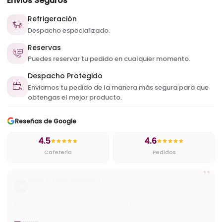
Envios Seguros
Refrigeración
Despacho especializado.
Reservas
Puedes reservar tu pedido en cualquier momento.
Despacho Protegido
Enviamos tu pedido de la manera más segura para que
obtengas el mejor producto.
Reseñas de Google
4.5
4.6
Cafetería
Pedidos
”
Cristian
C
Cafetería
Muy ricos pasteles y excelentes precios ademas tienen buena
variedad de helados y cafes.