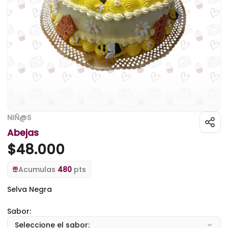
NIÑ@S
Abejas
$
48.000
Acumulas
480
pts
Selva Negra
Sabor:
Seleccione el sabor: