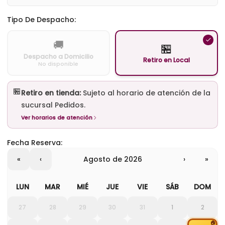
Tipo De Despacho:
🚚
🏪
Despacho a Domicilio
Retiro en Local
No disponible
🏪
Retiro en tienda:
Sujeto al horario de atención de la
sucursal Pedidos.
Ver horarios de atención
Fecha Reserva:
«
‹
agosto de 2026
›
»
LUN
MAR
MIÉ
JUE
VIE
SÁB
DOM
27
28
29
30
31
1
2
🏠