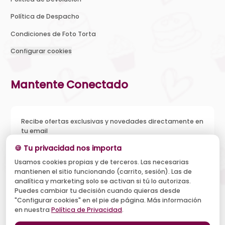
Política de Despacho
Condiciones de Foto Torta
Configurar cookies
Mantente Conectado
Recibe ofertas exclusivas y novedades directamente en
tu email
🍪 Tu privacidad nos importa
Usamos cookies propias y de terceros. Las necesarias
mantienen el sitio funcionando (carrito, sesión). Las de
Acepto recibir novedades y ofertas, y el tratamiento de mi
analítica y marketing solo se activan si tú lo autorizas.
email según la
Política de Privacidad
. Puedo darme de baja
cuando quiera.
Puedes cambiar tu decisión cuando quieras desde
"Configurar cookies" en el pie de página. Más información
Suscribirse
en nuestra
Política de Privacidad
.