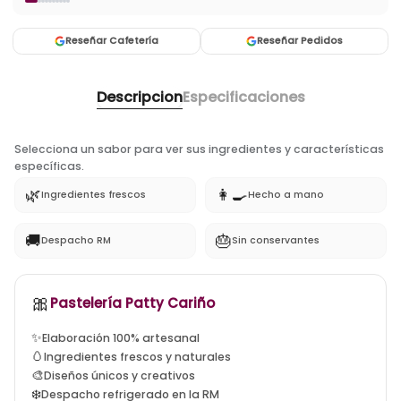
Reseñar Cafetería
Reseñar Pedidos
Descripcion
Especificaciones
Selecciona un sabor para ver sus ingredientes y características
específicas.
🌿
👩‍🍳
Ingredientes frescos
Hecho a mano
🚚
🎂
Despacho RM
Sin conservantes
🎀
tortas artesanales santiago, tortas a domicilio la flori
Pastelería Patty Cariño
✨
Elaboración 100% artesanal
🥚
Ingredientes frescos y naturales
🎨
Diseños únicos y creativos
❄️
Despacho refrigerado en la RM