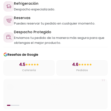
Refrigeración
Despacho especializado.
Reservas
Puedes reservar tu pedido en cualquier momento.
Despacho Protegido
Enviamos tu pedido de la manera más segura para que
obtengas el mejor producto.
Reseñas de Google
4.5
4.6
Cafetería
Pedidos
”
Cristian
C
Cafetería
Muy ricos pasteles y excelentes precios ademas tienen buena
variedad de helados y cafes.