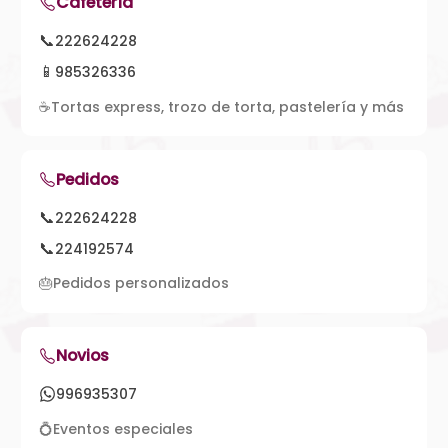
Cafetería
📞
222624228
📱
985326336
☕
Tortas express, trozo de torta, pastelería y más
Pedidos
📞
222624228
📞
224192574
🎂
Pedidos personalizados
Novios
996935307
💍
Eventos especiales