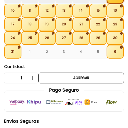
🏠
🏠
🏠
🏠
🏠
🏠
🏠
10
11
12
13
14
15
16
🏠
🏠
🏠
🏠
🏠
🏠
🏠
17
18
19
20
21
22
23
🏠
🏠
🏠
🏠
🏠
🏠
🏠
24
25
26
27
28
29
30
🏠
🏠
31
1
2
3
4
5
6
Cantidad:
1
AGREGAR
Pago Seguro
Envios Seguros