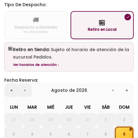
Tipo De Despacho:
🚚
🏪
Despacho a Domicilio
Retiro en Local
No disponible
🏪
Retiro en tienda:
Sujeto al horario de atención de la
sucursal Pedidos.
Ver horarios de atención
Fecha Reserva:
«
‹
agosto de 2026
›
»
LUN
MAR
MIÉ
JUE
VIE
SÁB
DOM
27
28
29
30
31
1
2
🏠
3
4
5
6
7
8
9