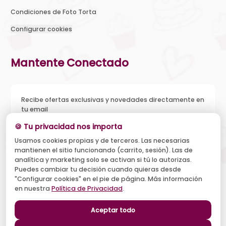
Condiciones de Foto Torta
Configurar cookies
Mantente Conectado
Recibe ofertas exclusivas y novedades directamente en
tu email
🍪 Tu privacidad nos importa
Usamos cookies propias y de terceros. Las necesarias
mantienen el sitio funcionando (carrito, sesión). Las de
Acepto recibir novedades y ofertas, y el tratamiento de mi
analítica y marketing solo se activan si tú lo autorizas.
email según la
Política de Privacidad
. Puedo darme de baja
cuando quiera.
Puedes cambiar tu decisión cuando quieras desde
"Configurar cookies" en el pie de página. Más información
Suscribirse
en nuestra
Política de Privacidad
.
Aceptar todo