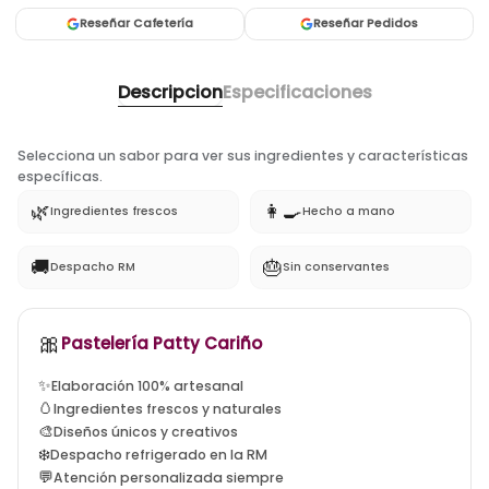
Reseñar Cafetería
Reseñar Pedidos
Descripcion
Especificaciones
Selecciona un sabor para ver sus ingredientes y características
específicas.
🌿
👩‍🍳
Ingredientes frescos
Hecho a mano
🚚
🎂
Despacho RM
Sin conservantes
🎀
tortas artesanales santiago, tortas a domicilio la flori
Pastelería Patty Cariño
✨
Elaboración 100% artesanal
🥚
Ingredientes frescos y naturales
🎨
Diseños únicos y creativos
❄️
Despacho refrigerado en la RM
💬
Atención personalizada siempre